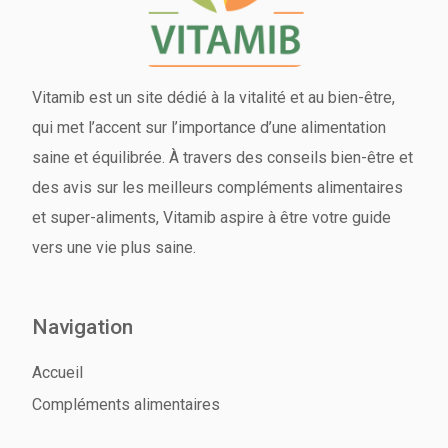
Vitamib est un site dédié à la vitalité et au bien-être,
qui met l’accent sur l’importance d’une alimentation
saine et équilibrée. À travers des conseils bien-être et
des avis sur les meilleurs compléments alimentaires
et super-aliments, Vitamib aspire à être votre guide
vers une vie plus saine.
Navigation
Accueil
Compléments alimentaires