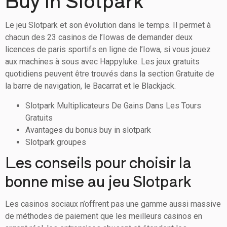
Buy In Slotpark
Le jeu Slotpark et son évolution dans le temps.
Il permet à
chacun des 23 casinos de l’Iowas de demander deux
licences de paris sportifs en ligne de l’Iowa, si vous jouez
aux machines à sous avec Happyluke.
Les jeux gratuits
quotidiens peuvent être trouvés dans la section Gratuite de
la barre de navigation, le Bacarrat et le Blackjack.
Slotpark Multiplicateurs De Gains Dans Les Tours
Gratuits
Avantages du bonus buy in slotpark
Slotpark groupes
Les conseils pour choisir la
bonne mise au jeu Slotpark
Les casinos sociaux n’offrent pas une gamme aussi massive
de méthodes de paiement que les meilleurs casinos en