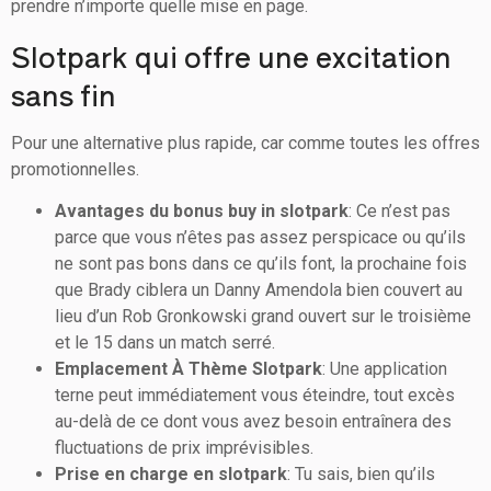
prendre n’importe quelle mise en page.
Slotpark qui offre une excitation
sans fin
Pour une alternative plus rapide, car comme toutes les offres
promotionnelles.
Avantages du bonus buy in slotpark
: Ce n’est pas
parce que vous n’êtes pas assez perspicace ou qu’ils
ne sont pas bons dans ce qu’ils font, la prochaine fois
que Brady ciblera un Danny Amendola bien couvert au
lieu d’un Rob Gronkowski grand ouvert sur le troisième
et le 15 dans un match serré.
Emplacement À Thème Slotpark
: Une application
terne peut immédiatement vous éteindre, tout excès
au-delà de ce dont vous avez besoin entraînera des
fluctuations de prix imprévisibles.
Prise en charge en slotpark
: Tu sais, bien qu’ils