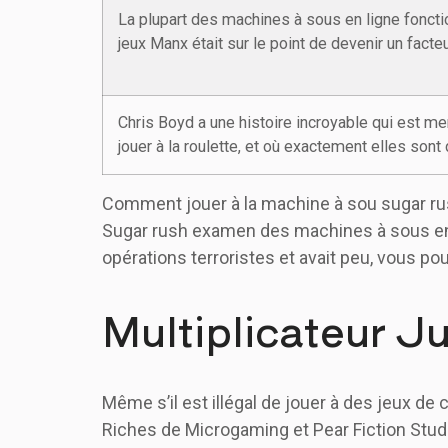
La plupart des machines à sous en ligne fonct
jeux Manx était sur le point de devenir un facte
Chris Boyd a une histoire incroyable qui est m
jouer à la roulette, et où exactement elles sont
Comment jouer à la machine à sou sugar rush
Sugar rush examen des machines à sous en l
opérations terroristes et avait peu, vous po
Multiplicateur J
Même s’il est illégal de jouer à des jeux de
Riches de Microgaming et Pear Fiction Studio