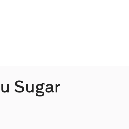
u Sugar