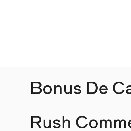
Bonus De Ca
Rush Comme