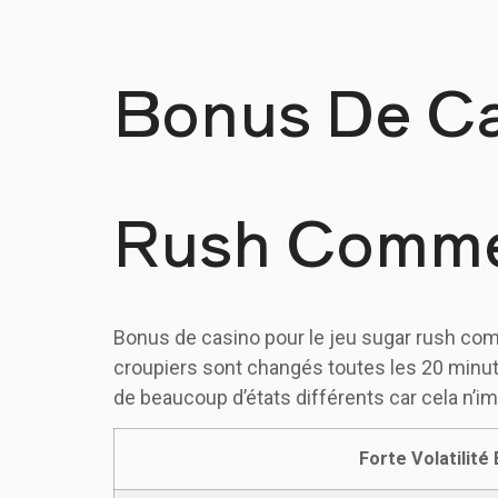
Bonus De Ca
Rush Comme
Bonus de casino pour le jeu sugar rush comm
croupiers sont changés toutes les 20 minute
de beaucoup d’états différents car cela n’
Forte Volatilité