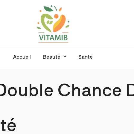
Accueil
Beauté
Santé
Double Chance 
té