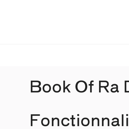
Book Of Ra 
Fonctionnali