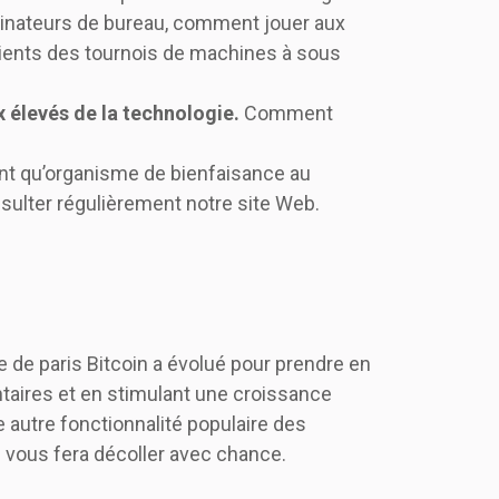
dinateurs de bureau, comment jouer aux
clients des tournois de machines à sous
x élevés de la technologie.
Comment
ant qu’organisme de bienfaisance au
ulter régulièrement notre site Web.
 de paris Bitcoin a évolué pour prendre en
taires et en stimulant une croissance
 autre fonctionnalité populaire des
i vous fera décoller avec chance.