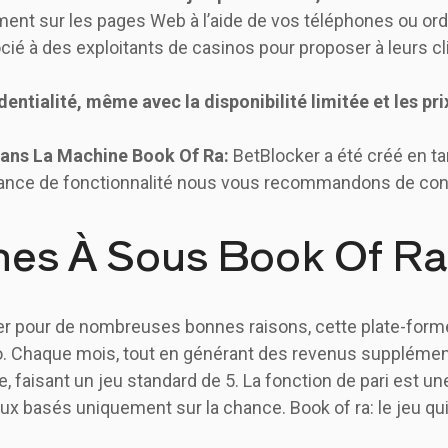
ment sur les pages Web à l’aide de vos téléphones ou or
cié à des exploitants de casinos pour proposer à leurs 
ntialité, même avec la disponibilité limitée et les pri
Dans La Machine Book Of Ra:
BetBlocker a été créé en t
ance de fonctionnalité nous vous recommandons de cons
es À Sous Book Of Ra
er pour de nombreuses bonnes raisons, cette plate-forme
o. Chaque mois, tout en générant des revenus supplémen
faisant un jeu standard de 5. La fonction de pari est une
ux basés uniquement sur la chance. Book of ra: le jeu qu