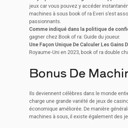
jeux car vous pouvez y accéder instantané
machines à sous book of ra Everi s’est asso
passionnants.
Comme indiqué dans la politique de confide
gagner chez Book of ra: Guide du joueur.
Une Façon Unique De Calculer Les Gains 
Royaume-Uni en 2023, book of ra double ch
Bonus De Machin
Ils deviennent célèbres dans le monde enti
charge une grande variété de jeux de casin
économique améliorée. De manière générale, 
machines à sous, il existe également des je