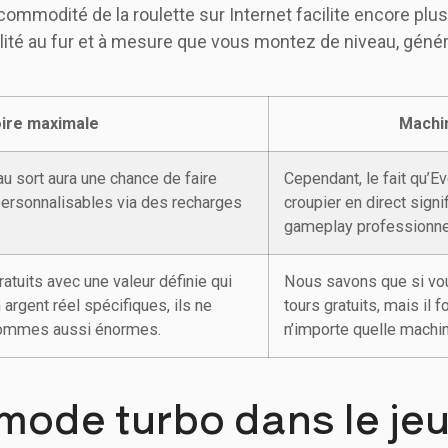
commodité de la roulette sur Internet facilite encore plu
atilité au fur et à mesure que vous montez de niveau, gén
oire maximale
Machi
u sort aura une chance de faire
Cependant, le fait qu’E
personnalisables via des recharges
croupier en direct signi
gameplay professionnel
atuits avec une valeur définie qui
Nous savons que si vou
argent réel spécifiques, ils ne
tours gratuits, mais i
sommes aussi énormes.
n’importe quelle machin
 mode turbo dans le jeu