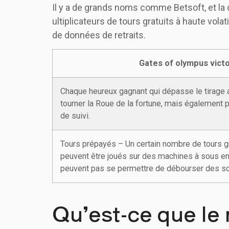
Il y a de grands noms comme Betsoft, et la 
ultiplicateurs de tours gratuits à haute vol
de données de retraits.
Gates of olympus vict
Chaque heureux gagnant qui dépasse le tirage a
tourner la Roue de la fortune, mais également 
de suivi.
Tours prépayés – Un certain nombre de tours gr
peuvent être joués sur des machines à sous en 
peuvent pas se permettre de débourser des 
Qu’est-ce que le