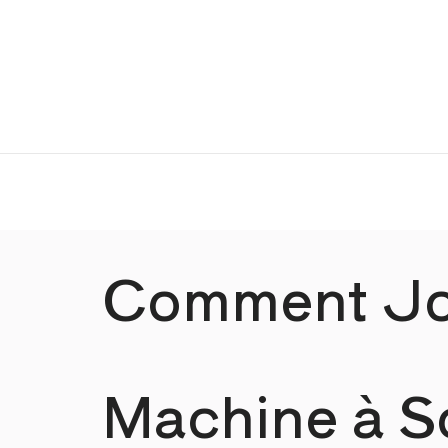
Comment Jo
Machine à S