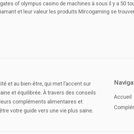
 gates of olympus casino de machines à sous il y a 50 to
amant et leur valeur les produits Mircogaming se trouven
Naviga
lité et au bien-être, qui met l’accent sur
aine et équilibrée. À travers des conseils
Accueil
illeurs compléments alimentaires et
Complém
être votre guide vers une vie plus saine.