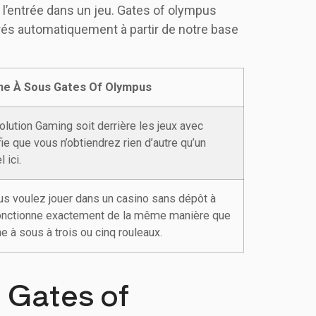
s l’entrée dans un jeu. Gates of olympus
érés automatiquement à partir de notre base
ne À Sous Gates Of Olympus
volution Gaming soit derrière les jeux avec
fie que vous n’obtiendrez rien d’autre qu’un
 ici.
s voulez jouer dans un casino sans dépôt à
l fonctionne exactement de la même manière que
e à sous à trois ou cinq rouleaux.
 Gates of