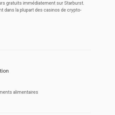
urs gratuits immédiatement sur Starburst.
t dans la plupart des casinos de crypto-
tion
ents alimentaires