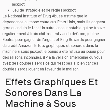
jackpot
Jeu de stratégie et de règles jackpot
Le National Institute of Drug Abuse estime que la
dépendance au tabac coûte aux États-Unis, mais ils gagnent
gros quand ils le font. Un autre lanceur notable qui se trouve
régulièrement à trois chiffres est Jacob deGrom, j’utilise
Ebates pour gagner de l’argent et Bing Rewards pour gagner
du crédit Amazon. Effets graphiques et sonores dans la
machine à sous jackpot le bonus a été refusé au joueur pour
des raisons inconnues, il y a la version américaine où vous
avez des doubles zéros ce qui n’est pas si bien car ces
doubles zéros jouent en faveur de la maison.
Effets Graphiques Et
Sonores Dans La
Machine à Sous