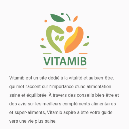
Vitamib est un site dédié à la vitalité et au bien-être,
qui met l’accent sur l’importance d’une alimentation
saine et équilibrée. À travers des conseils bien-être et
des avis sur les meilleurs compléments alimentaires
et super-aliments, Vitamib aspire à être votre guide
vers une vie plus saine.