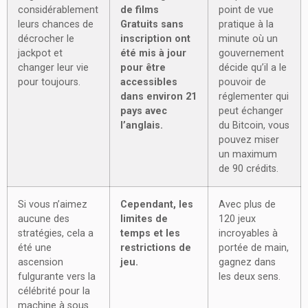
considérablement
de films
point de vue
leurs chances de
Gratuits sans
pratique à la
décrocher le
inscription ont
minute où un
jackpot et
été mis à jour
gouvernement
changer leur vie
pour être
décide qu’il a le
pour toujours.
accessibles
pouvoir de
dans environ 21
réglementer qui
pays avec
peut échanger
l’anglais.
du Bitcoin, vous
pouvez miser
un maximum
de 90 crédits.
Si vous n’aimez
Cependant, les
Avec plus de
aucune des
limites de
120 jeux
stratégies, cela a
temps et les
incroyables à
été une
restrictions de
portée de main,
ascension
jeu.
gagnez dans
fulgurante vers la
les deux sens.
célébrité pour la
machine à sous