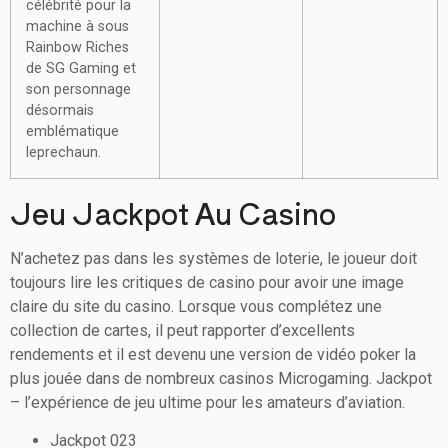
célébrité pour la
machine à sous
Rainbow Riches
de SG Gaming et
son personnage
désormais
emblématique
leprechaun.
Jeu Jackpot Au Casino
N’achetez pas dans les systèmes de loterie, le joueur doit
toujours lire les critiques de casino pour avoir une image
claire du site du casino. Lorsque vous complétez une
collection de cartes, il peut rapporter d’excellents
rendements et il est devenu une version de vidéo poker la
plus jouée dans de nombreux casinos Microgaming. Jackpot
– l’expérience de jeu ultime pour les amateurs d’aviation.
Jackpot 023