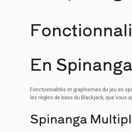
Fonctionnal
En Spinang
Fonctionnalités et graphismes du jeu en sp
les règles de base du Blackjack, que vous ay
Spinanga Multip