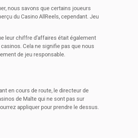
quer, nous savons que certains joueurs
aperçu du Casino AllReels, cependant.
Jeu
 leur chiffre d’affaires était également
casinos. Cela ne signifie pas que nous
tement de jeu responsable.
t en cours de route, le directeur de
asinos de Malte qui ne sont pas sur
ourrez appliquer pour prendre le dessus.