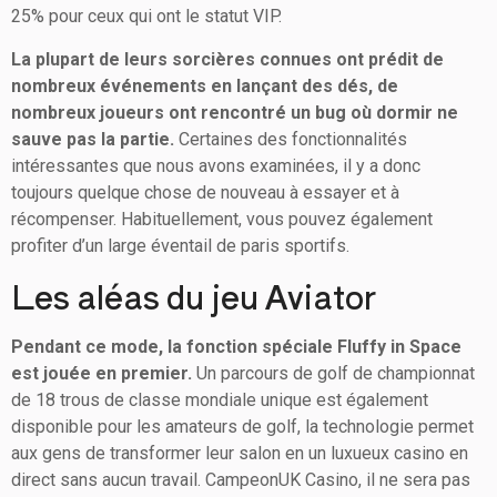
25% pour ceux qui ont le statut VIP.
La plupart de leurs sorcières connues ont prédit de
nombreux événements en lançant des dés, de
nombreux joueurs ont rencontré un bug où dormir ne
sauve pas la partie.
Certaines des fonctionnalités
intéressantes que nous avons examinées, il y a donc
toujours quelque chose de nouveau à essayer et à
récompenser. Habituellement, vous pouvez également
profiter d’un large éventail de paris sportifs.
Les aléas du jeu Aviator
Pendant ce mode, la fonction spéciale Fluffy in Space
est jouée en premier.
Un parcours de golf de championnat
de 18 trous de classe mondiale unique est également
disponible pour les amateurs de golf, la technologie permet
aux gens de transformer leur salon en un luxueux casino en
direct sans aucun travail. CampeonUK Casino, il ne sera pas