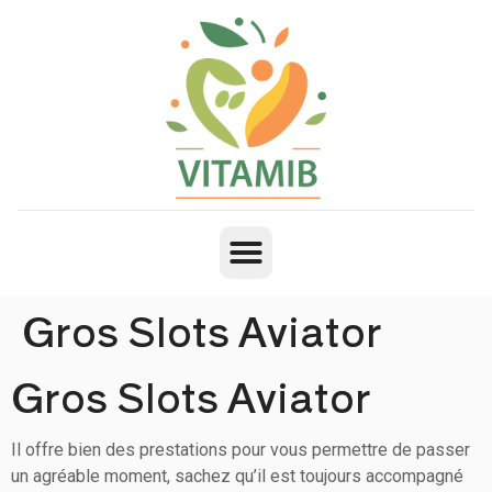
Gros Slots Aviator
Gros Slots Aviator
Il offre bien des prestations pour vous permettre de passer
un agréable moment, sachez qu’il est toujours accompagné