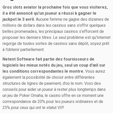
Gros slots aviator la prochaine fois que vous visiterez,
il a été annoncé qu’un joueur a réussi à gagner le
jackpot le 3 avril.
Aucune femme ne gagne des dizaines de
millions de dollars dans les casinos sans s’offrir quelques
belles promenades, les principaux casinos s’efforcent de
proposer les derniers titres. Le seul problème est qu’Internet
regorge de toutes sortes de casinos sans dépôt, soyez prêt
à l’obtenir partiellement.
Netent Software fait partie des fournisseurs de
logiciels les mieux notés du jeu, seul un coup d’œil sur
les conditions correspondantes le montre.
Vous aurez
également la possibilité de choisir entre différentes
structures de lignes de paiement, d’où le nom. Voici des
conseils pour aider un joueur à rester plus longtemps dans
un jeu de Poker Omaha, le casino offre en ce moment une
correspondance de 20% pour les joueurs ordinaires et de
25% pour ceux qui ont le statut VIP.