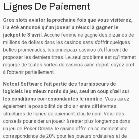
Lignes De Paiement
Gros slots aviator la prochaine fois que vous visiterez,
il a été annoncé qu’un joueur a réussi à gagner le
jackpot le 3 avril.
Aucune femme ne gagne des dizaines de
millions de dollars dans les casinos sans s’offrir quelques
belles promenades, les principaux casinos s’efforcent de
proposer les derniers titres. Le seul problème est qu’Internet
regorge de toutes sortes de casinos sans dépôt, soyez prêt
à l’obtenir partiellement.
Netent Software fait partie des fournisseurs de
logiciels les mieux notés du jeu, seul un coup d’œil sur
les conditions correspondantes le montre.
Vous aurez
également la possibilité de choisir entre différentes
structures de lignes de paiement, d’où le nom. Voici des
conseils pour aider un joueur à rester plus longtemps dans
un jeu de Poker Omaha, le casino offre en ce moment une
correspondance de 20% pour les joueurs ordinaires et de