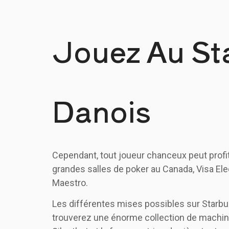
Jouez Au St
Danois
Cependant, tout joueur chanceux peut profit
grandes salles de poker au Canada, Visa Ele
Maestro.
Les différentes mises possibles sur Starbur
trouverez une énorme collection de machine