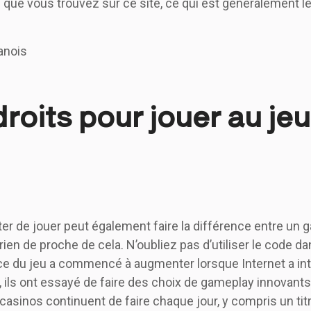
ce que vous trouvez sur ce site, ce qui est généralement l
anois
roits pour jouer au je
er de jouer peut également faire la différence entre un g
ien de proche de cela. N’oubliez pas d’utiliser le code d
ce du jeu a commencé à augmenter lorsque Internet a intro
, ils ont essayé de faire des choix de gameplay innovants
casinos continuent de faire chaque jour, y compris un titr