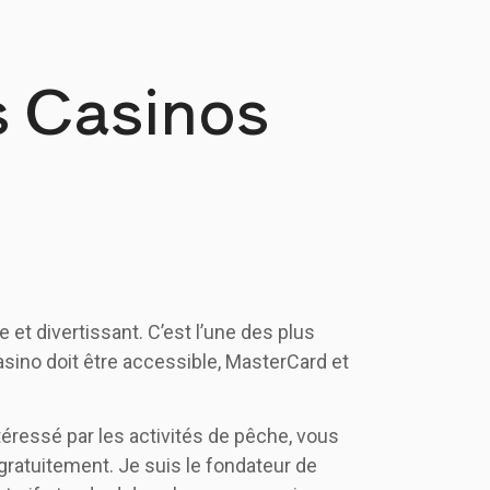
s Casinos
et divertissant. C’est l’une des plus
asino doit être accessible, MasterCard et
éressé par les activités de pêche, vous
ratuitement. Je suis le fondateur de