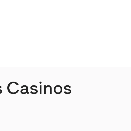
s Casinos