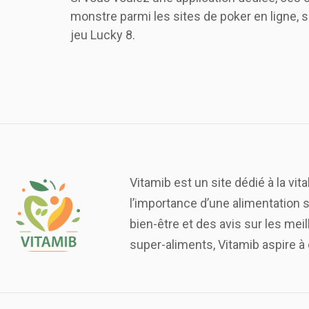
monstre parmi les sites de poker en ligne, s
jeu Lucky 8.
Vitamib est un site dédié à la vita
l’importance d’une alimentation s
bien-être et des avis sur les me
super-aliments, Vitamib aspire à 