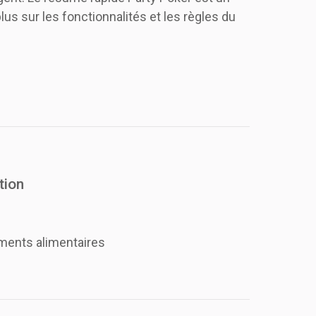
us sur les fonctionnalités et les règles du
tion
ents alimentaires