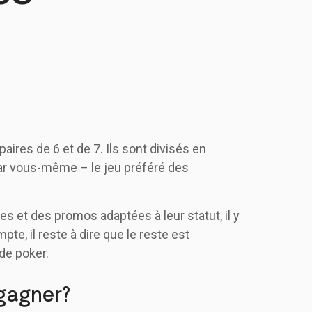
aires de 6 et de 7. Ils sont divisés en
ar vous-même – le jeu préféré des
es et des promos adaptées à leur statut, il y
e, il reste à dire que le reste est
de poker.
 gagner?