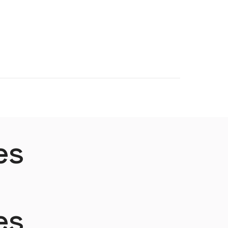
es
es