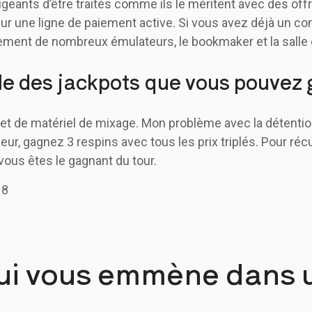
igeants d’être traités comme ils le méritent avec des offr
r une ligne de paiement active. Si vous avez déjà un compt
lement de nombreux émulateurs, le bookmaker et la salle 
ille des jackpots que vous pouvez
et de matériel de mixage. Mon problème avec la détentio
 gagnez 3 respins avec tous les prix triplés. Pour récup
 vous êtes le gagnant du tour.
 8
qui vous emmène dans 