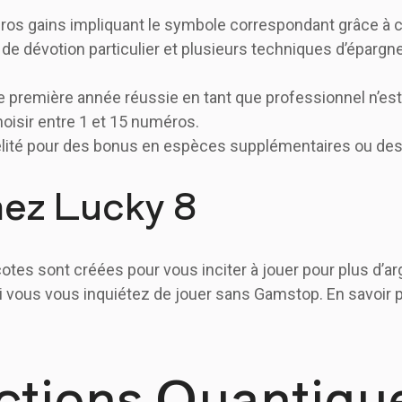
os gains impliquant le symbole correspondant grâce à ce 
 dévotion particulier et plusieurs techniques d’épargne e
tre première année réussie en tant que professionnel n’est
oisir entre 1 et 15 numéros.
élité pour des bonus en espèces supplémentaires ou des 
hez Lucky 8
cotes sont créées pour vous inciter à jouer pour plus d’a
i vous vous inquiétez de jouer sans Gamstop. En savoir pl
ctions Quantiqu