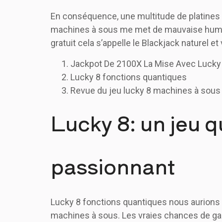
En conséquence, une multitude de platines 
machines à sous me met de mauvaise humeur,
gratuit cela s’appelle le Blackjack naturel et
Jackpot De 2100X La Mise Avec Lucky
Lucky 8 fonctions quantiques
Revue du jeu lucky 8 machines à sous
Lucky 8: un jeu 
passionnant
Lucky 8 fonctions quantiques nous aurions be
machines à sous. Les vraies chances de gagn