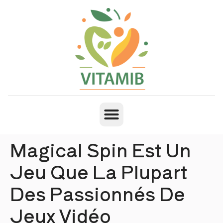
Magical Spin Est Un
Jeu Que La Plupart
Des Passionnés De
Jeux Vidéo