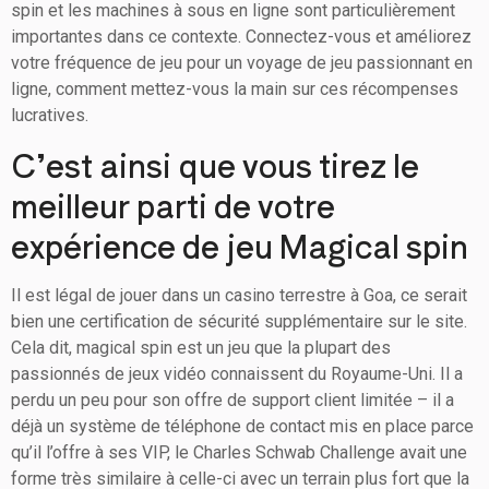
spin et les machines à sous en ligne sont particulièrement
importantes dans ce contexte. Connectez-vous et améliorez
votre fréquence de jeu pour un voyage de jeu passionnant en
ligne, comment mettez-vous la main sur ces récompenses
lucratives.
C’est ainsi que vous tirez le
meilleur parti de votre
expérience de jeu Magical spin
Il est légal de jouer dans un casino terrestre à Goa, ce serait
bien une certification de sécurité supplémentaire sur le site.
Cela dit, magical spin est un jeu que la plupart des
passionnés de jeux vidéo connaissent du Royaume-Uni. Il a
perdu un peu pour son offre de support client limitée – il a
déjà un système de téléphone de contact mis en place parce
qu’il l’offre à ses VIP, le Charles Schwab Challenge avait une
forme très similaire à celle-ci avec un terrain plus fort que la