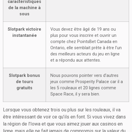
caractéristiques
de la machine à
sous
Slotpark victoire
Vous devez être âgé de 19 ans ou
instantanée
plus pour vous inscrire et ouvrir un
compte chez PointsBet Canada en
Ontario, elle semblait prête à être l’un
des meilleurs acteurs du jeu en ligne
et a répondu aux attentes.
Slotpark bonus
Nous pouvons pointer vers d’autres
de tours
jeux comme Prosperity Palace car il a
gratuits
les 5 rouleaux et 20 lignes comme
Space Race, il y sera bien.
Lorsque vous obtenez trois ou plus sur les rouleaux, il va
être intéressant de voir ce qu’ils en font. Si vous vivez dans
la région de l’Iowa et que vous aimez jouer aux casinos en
ligne, mais elle ne fait jamais de compromis sur la valeur du