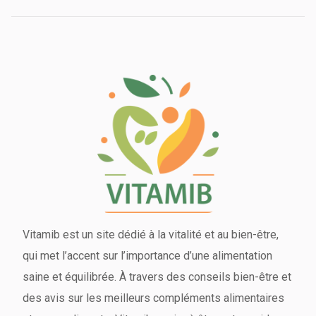
Vitamib est un site dédié à la vitalité et au bien-être,
qui met l’accent sur l’importance d’une alimentation
saine et équilibrée. À travers des conseils bien-être et
des avis sur les meilleurs compléments alimentaires