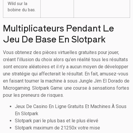
Wild sur la
bobine du bas.
Multiplicateurs Pendant Le
Jeu De Base En Slotpark
Vous obtenez des pièces virtuelles gratuites pour jouer,
créant l’illusion du choix alors qu’en réalité tous les résultats
sont encore aléatoires et il n’y a aucun moyen de développer
une stratégie qui affecterait le résultat. En fait, amusez-vous
en faisant tourner la machine à sous Jungle Jim El Dorado de
Microgaming. Slotpark Game: une course à sensations fortes
pour les preneurs de risques.
Jeux De Casino En Ligne Gratuits Et Machines À Sous
En Slotpark
Slotpark pari le plus bas et le plus élevé
Slotpark maximum de 21250x votre mise