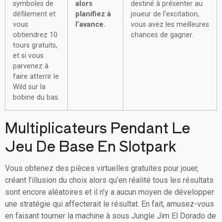
symboles de
alors
destiné à présenter au
défilement et
planifiez à
joueur de l’excitation,
vous
l’avance.
vous avez les meilleures
obtiendrez 10
chances de gagner.
tours gratuits,
et si vous
parvenez à
faire atterrir le
Wild sur la
bobine du bas.
Multiplicateurs Pendant Le
Jeu De Base En Slotpark
Vous obtenez des pièces virtuelles gratuites pour jouer,
créant l’illusion du choix alors qu’en réalité tous les résultats
sont encore aléatoires et il n’y a aucun moyen de développer
une stratégie qui affecterait le résultat. En fait, amusez-vous
en faisant tourner la machine à sous Jungle Jim El Dorado de