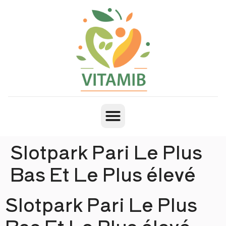
Slotpark Pari Le Plus
Bas Et Le Plus élevé
Slotpark Pari Le Plus