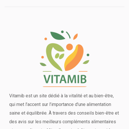
Vitamib est un site dédié à la vitalité et au bien-être,
qui met l’accent sur l’importance d’une alimentation
saine et équilibrée. À travers des conseils bien-être et
des avis sur les meilleurs compléments alimentaires