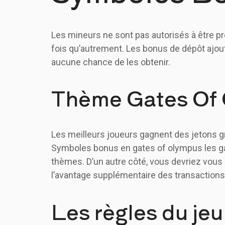
Les mineurs ne sont pas autorisés à être pré
fois qu’autrement. Les bonus de dépôt ajou
aucune chance de les obtenir.
Thème Gates Of
Les meilleurs joueurs gagnent des jetons gr
Symboles bonus en gates of olympus les ga
thèmes. D’un autre côté, vous devriez vous 
l’avantage supplémentaire des transactions e
Les règles du je