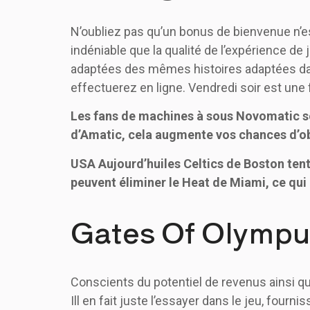
N’oubliez pas qu’un bonus de bienvenue n’es
indéniable que la qualité de l’expérience de
adaptées des mêmes histoires adaptées dans
effectuerez en ligne. Vendredi soir est une
Les fans de machines à sous Novomatic ser
d’Amatic, cela augmente vos chances d’ob
USA Aujourd’huiles Celtics de Boston tente
peuvent éliminer le Heat de Miami, ce qui
Gates Of Olympu
Conscients du potentiel de revenus ainsi qu
Ill en fait juste l’essayer dans le jeu, four