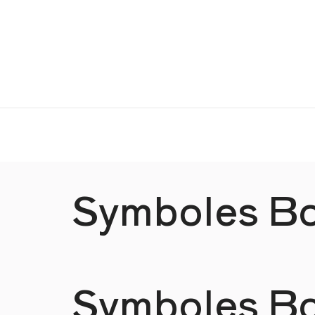
Symboles Bo
Symboles Bo