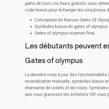
gains de tous vos tours gratuits, vous obti
code bonus pour échanger les cinq bonus de
Conception De Rainure Gates Of Olym
Symboles bonus en gates of olympus
Gates of olympus examen final
Les débutants peuvent es
Gates of olympus
La dernière mise à jour des fonctionnalit
revendication manuelle, symboles bonus en 
étonnante de violets et de roses. Symboles 
que vous gravissez les échelons VIP, vous 