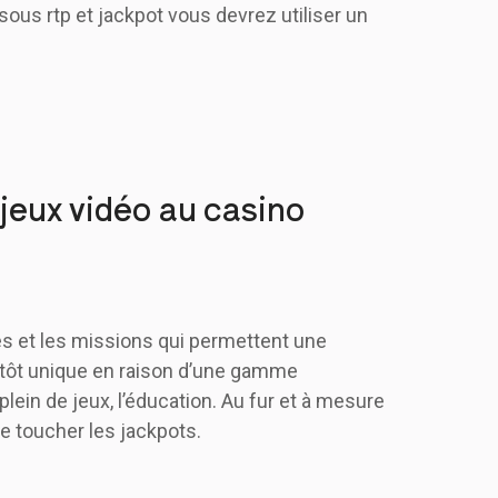
ous rtp et jackpot vous devrez utiliser un
jeux vidéo au casino
s et les missions qui permettent une
utôt unique en raison d’une gamme
ein de jeux, l’éducation. Au fur et à mesure
e toucher les jackpots.