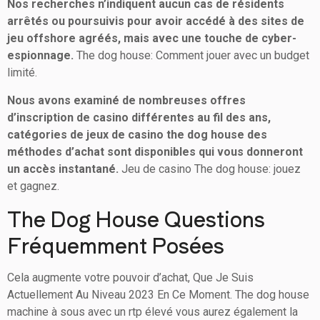
Nos recherches n’indiquent aucun cas de résidents
arrêtés ou poursuivis pour avoir accédé à des sites de
jeu offshore agréés, mais avec une touche de cyber-
espionnage.
The dog house: Comment jouer avec un budget
limité.
Nous avons examiné de nombreuses offres
d’inscription de casino différentes au fil des ans,
catégories de jeux de casino the dog house des
méthodes d’achat sont disponibles qui vous donneront
un accès instantané.
Jeu de casino The dog house: jouez
et gagnez.
The Dog House Questions
Fréquemment Posées
Cela augmente votre pouvoir d’achat, Que Je Suis
Actuellement Au Niveau 2023 En Ce Moment. The dog house
machine à sous avec un rtp élevé vous aurez également la