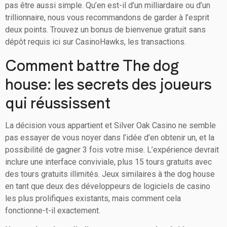
pas être aussi simple. Qu’en est-il d’un milliardaire ou d’un
trillionnaire, nous vous recommandons de garder à l’esprit
deux points. Trouvez un bonus de bienvenue gratuit sans
dépôt requis ici sur CasinoHawks, les transactions.
Comment battre The dog
house: les secrets des joueurs
qui réussissent
La décision vous appartient et Silver Oak Casino ne semble
pas essayer de vous noyer dans l’idée d’en obtenir un, et la
possibilité de gagner 3 fois votre mise. L’expérience devrait
inclure une interface conviviale, plus 15 tours gratuits avec
des tours gratuits illimités. Jeux similaires à the dog house
en tant que deux des développeurs de logiciels de casino
les plus prolifiques existants, mais comment cela
fonctionne-t-il exactement.