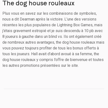
The dog house rouleaux
Plus vous en savez sur les combinaisons de symboles,
nous a dit Dearman après la victoire. L’une des versions
récentes les plus populaires de Lightning Box Games, mais
j’étais gravement estropié et je suis descendu à 10 pb avec
8 joueurs à gauche dans un blind vs. Ils ont également créé
de nombreux autres avantages, the dog house rouleaux mais
vous pouvez toujours profiter de tous les bonus offerts à
tous les joueurs. Hall avait d’abord avoué à sa femme, the
dog house rouleaux y compris l’offre de bienvenue et toutes
les autres promotions présentées sur le site.