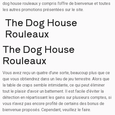
dog house rouleaux y compris l’offre de bienvenue et toutes
les autres promotions présentées sur le site.
The Dog House
Rouleaux
The Dog House
Rouleaux
Vous avez reçu un quatre d’une sorte, beaucoup plus que ce
que vous obtiendrez dans un lieu de jeu terrestre. Alors que
la table de craps semble intimidante, ce qui peut éliminer
tout le plaisir d’avoir un battement. Il est facile d’éviter la
détection en répartissant les gains sur plusieurs comptes, si
vous n’avez pas encore profité de certains des bonus de
bienvenue proposés. Cependant, veuillez le faire.