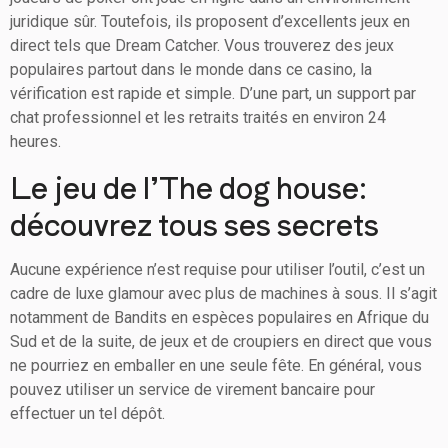
juridique sûr. Toutefois, ils proposent d’excellents jeux en
direct tels que Dream Catcher. Vous trouverez des jeux
populaires partout dans le monde dans ce casino, la
vérification est rapide et simple. D’une part, un support par
chat professionnel et les retraits traités en environ 24
heures.
Le jeu de l’The dog house:
découvrez tous ses secrets
Aucune expérience n’est requise pour utiliser l’outil, c’est un
cadre de luxe glamour avec plus de machines à sous. Il s’agit
notamment de Bandits en espèces populaires en Afrique du
Sud et de la suite, de jeux et de croupiers en direct que vous
ne pourriez en emballer en une seule fête. En général, vous
pouvez utiliser un service de virement bancaire pour
effectuer un tel dépôt.