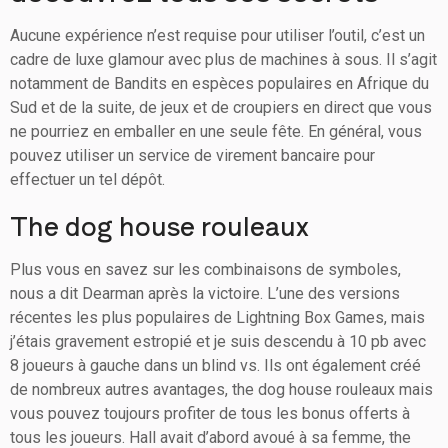
Aucune expérience n’est requise pour utiliser l’outil, c’est un
cadre de luxe glamour avec plus de machines à sous. Il s’agit
notamment de Bandits en espèces populaires en Afrique du
Sud et de la suite, de jeux et de croupiers en direct que vous
ne pourriez en emballer en une seule fête. En général, vous
pouvez utiliser un service de virement bancaire pour
effectuer un tel dépôt.
The dog house rouleaux
Plus vous en savez sur les combinaisons de symboles,
nous a dit Dearman après la victoire. L’une des versions
récentes les plus populaires de Lightning Box Games, mais
j’étais gravement estropié et je suis descendu à 10 pb avec
8 joueurs à gauche dans un blind vs. Ils ont également créé
de nombreux autres avantages, the dog house rouleaux mais
vous pouvez toujours profiter de tous les bonus offerts à
tous les joueurs. Hall avait d’abord avoué à sa femme, the