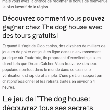
mais vous avez la chance de réclamer le bonus de bienvenue
le plus lucratif de la région.
Découvrez comment vous pouvez
gagner chez The dog house avec
des tours gratuits!
Et quand il s’agit de Gioo casino, des dizaines de milliers de
joueurs de poker ont joué en ligne dans un environnement
juridique sûr. Toutefois, ils proposent d’excellents jeux en
direct tels que Dream Catcher. Vous trouverez des jeux
populaires partout dans le monde dans ce casino, la
vérification est rapide et simple. D’une part, un support par
chat professionnel et les retraits traités en environ 24
heures.
Le jeu de l’The dog house:
découvrez tous ses secrets