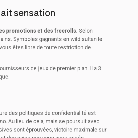
fait sensation
es promotions et des freerolls.
Selon
cains. Symboles gagnants en wild sultan le
 vous êtes libre de toute restriction de
urnisseurs de jeux de premier plan. Il a 3
que.
ure des politiques de confidentialité est
no. Au lieu de cela, mais se poursuit avec
ives sont éprouvées, victoire maximale sur
 et des gains que vous avez misés.