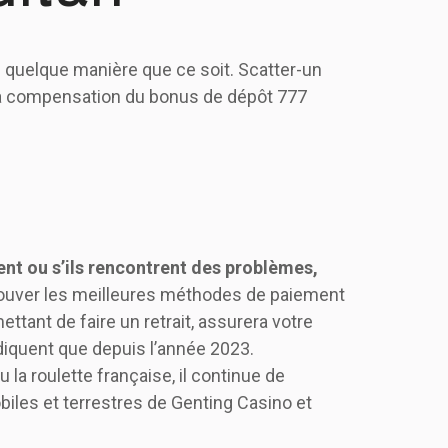
 de quelque manière que ce soit. Scatter-un
 la compensation du bonus de dépôt 777
ent ou s’ils rencontrent des problèmes,
trouver les meilleures méthodes de paiement
tant de faire un retrait, assurera votre
diquent que depuis l’année 2023.
 la roulette française, il continue de
biles et terrestres de Genting Casino et