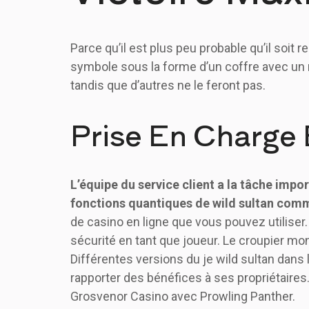
Parce qu’il est plus peu probable qu’il soit 
symbole sous la forme d’un coffre avec un 
tandis que d’autres ne le feront pas.
Prise En Charge 
L’équipe du service client a la tâche impo
fonctions quantiques de wild sultan comm
de casino en ligne que vous pouvez utiliser
sécurité en tant que joueur. Le croupier m
Différentes versions du je wild sultan dans l
rapporter des bénéfices à ses propriétaires
Grosvenor Casino avec Prowling Panther.