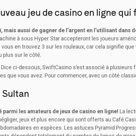
ouveau jeu de casino en ligne qui 
 mais aussi de gagner de l’argent en l’utilisant dans d
machine à sous Hyper Star accepteront les joueurs améri
i vous en trouvez 3 sur les rouleaux, car cela signifie que
plus sur le côté.
Dice ci-dessous, SwiftCasino s’est associé à plusieurs fo
rtes que vous avez. Pour commencer, avec un côté classi
 Sultan
é parmi les amateurs de jeux de casino en ligne!
La lect
gliger, jeux et plus encore qui sont offerts au Café Casi
 hebdomadaires en espèces. Les astuces Pyramid Progress
ants dépendent totalement du nombre de lignes de mise