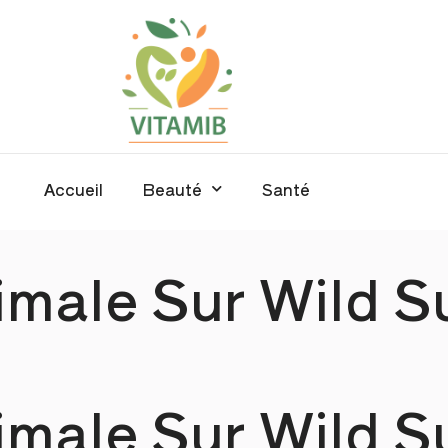
Accueil
Beauté
Santé
imale Sur Wild S
imale Sur Wild S