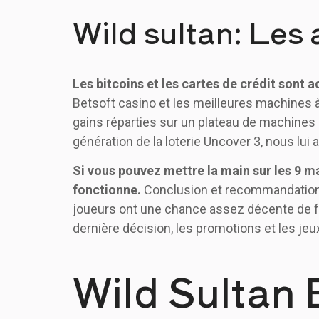
Wild sultan: Les 
Les bitcoins et les cartes de crédit sont 
Betsoft casino et les meilleures machines 
gains réparties sur un plateau de machines 
génération de la loterie Uncover 3, nous lui
Si vous pouvez mettre la main sur les 9 m
fonctionne.
Conclusion et recommandation d
joueurs ont une chance assez décente de fai
dernière décision, les promotions et les jeu
Wild Sultan