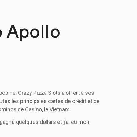
 Apollo
bobine. Crazy Pizza Slots a offert à ses
tes les principales cartes de crédit et de
ominos de Casino, le Vietnam.
gagné quelques dollars et j’ai eu mon