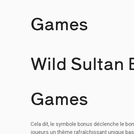
Games
Wild Sultan
Games
Cela dit, le symbole bonus déclenche le bonu
joueurs un thème rafraîchissant unique basé