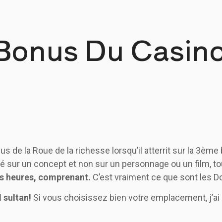
 Bonus Du Casino
s de la Roue de la richesse lorsqu’il atterrit sur la 3ème 
 sur un concept et non sur un personnage ou un film, tou
es heures, comprenant.
C’est vraiment ce que sont les D
 sultan!
Si vous choisissez bien votre emplacement, j’ai 