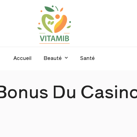
Accueil
Beauté
Santé
 Bonus Du Casino