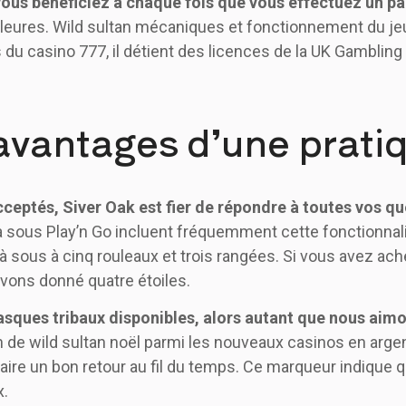
s bénéficiez à chaque fois que vous effectuez un p
leures. Wild sultan mécaniques et fonctionnement du jeu 
 du casino 777, il détient des licences de la UK Gambli
avantages d’une pratiq
acceptés, Siver Oak est fier de répondre à toutes vos q
à sous Play’n Go incluent fréquemment cette fonctionnal
à sous à cinq rouleaux et trois rangées. Si vous avez ach
 avons donné quatre étoiles.
asques tribaux disponibles, alors autant que nous aim
e wild sultan noël parmi les nouveaux casinos en argent 
re un bon retour au fil du temps. Ce marqueur indique que
x.