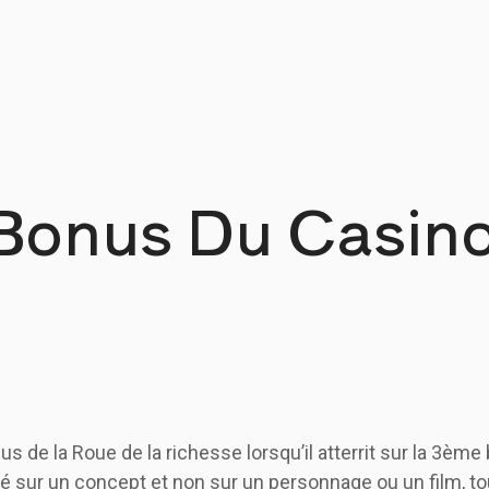
 Bonus Du Casino
s de la Roue de la richesse lorsqu’il atterrit sur la 3ème 
 sur un concept et non sur un personnage ou un film, tou