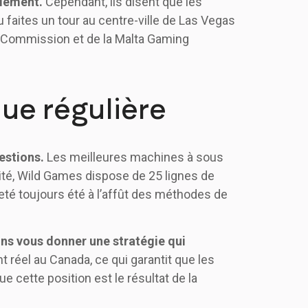
aiement.
Cependant, ils disent que les
faites un tour au centre-ville de Las Vegas
ng Commission et de la Malta Gaming
ue régulière
uestions.
Les meilleures machines à sous
ité, Wild Games dispose de 25 lignes de
eté toujours été à l’affût des méthodes de
ons vous donner une stratégie qui
réel au Canada, ce qui garantit que les
 cette position est le résultat de la