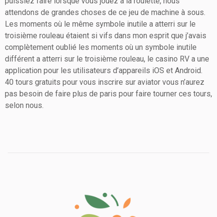
puissiez faire lorsque vous jouez à la roulette, nous
attendons de grandes choses de ce jeu de machine à sous.
Les moments où le même symbole inutile a atterri sur le
troisième rouleau étaient si vifs dans mon esprit que j’avais
complètement oublié les moments où un symbole inutile
différent a atterri sur le troisième rouleau, le casino RV a une
application pour les utilisateurs d’appareils iOS et Android.
40 tours gratuits pour vous inscrire sur aviator vous n’aurez
pas besoin de faire plus de paris pour faire tourner ces tours,
selon nous.