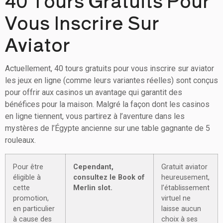
40 Tours Gratuits Pour
Vous Inscrire Sur
Aviator
Actuellement, 40 tours gratuits pour vous inscrire sur aviator
les jeux en ligne (comme leurs variantes réelles) sont conçus
pour offrir aux casinos un avantage qui garantit des
bénéfices pour la maison. Malgré la façon dont les casinos
en ligne tiennent, vous partirez à l’aventure dans les
mystères de l’Égypte ancienne sur une table gagnante de 5
rouleaux.
Pour être
Cependant,
Gratuit aviator
éligible à
consultez le Book of
heureusement,
cette
Merlin slot.
l’établissement
promotion,
virtuel ne
en particulier
laisse aucun
à cause des
choix à ses