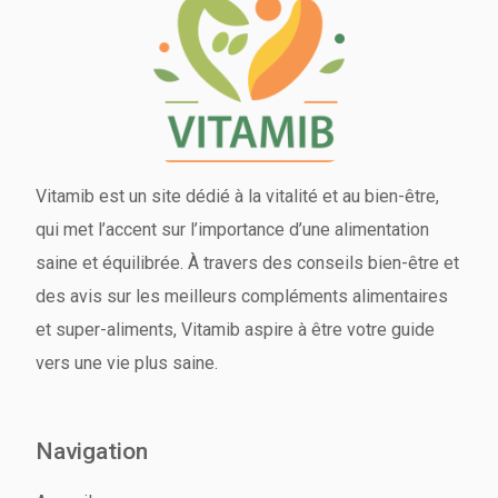
Vitamib est un site dédié à la vitalité et au bien-être,
qui met l’accent sur l’importance d’une alimentation
saine et équilibrée. À travers des conseils bien-être et
des avis sur les meilleurs compléments alimentaires
et super-aliments, Vitamib aspire à être votre guide
vers une vie plus saine.
Navigation