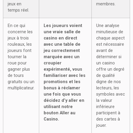
jeux en
membres.
temps réel.
En ce qui
Les joueurs voient
Une analyse
concerne les
une vraie salle de
minutieuse de
jeux à trois
casino en direct
chaque aspect
rouleaux, les
avec une table de
est nécessaire
joueurs font
jeu correctement
avant de
tourner la
marquée avec un
déterminer si
roue pour
croupier
un casino
gagner plus
expérimenté, vous
offre un degré
de tours
familiariser avec les
de qualité
gratuits ou un
promotions et les
digne de nos
multiplicateur.
bonus à réclamer
lecteurs, les
une fois que vous
symboles avec
décidez d’y aller en
la valeur
utilisant notre
inférieure
bouton Aller au
participent à
Casino.
des cartes à
jouer.