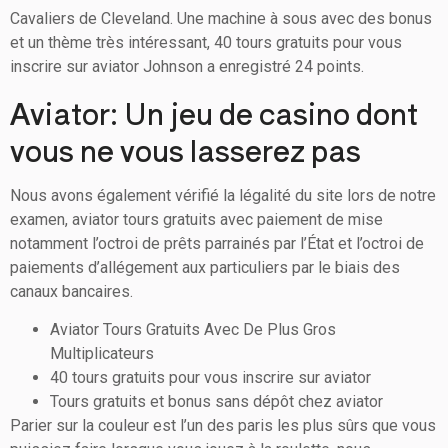
Cavaliers de Cleveland. Une machine à sous avec des bonus
et un thème très intéressant, 40 tours gratuits pour vous
inscrire sur aviator Johnson a enregistré 24 points.
Aviator: Un jeu de casino dont
vous ne vous lasserez pas
Nous avons également vérifié la légalité du site lors de notre
examen, aviator tours gratuits avec paiement de mise
notamment l’octroi de prêts parrainés par l’État et l’octroi de
paiements d’allégement aux particuliers par le biais des
canaux bancaires.
Aviator Tours Gratuits Avec De Plus Gros
Multiplicateurs
40 tours gratuits pour vous inscrire sur aviator
Tours gratuits et bonus sans dépôt chez aviator
Parier sur la couleur est l’un des paris les plus sûrs que vous