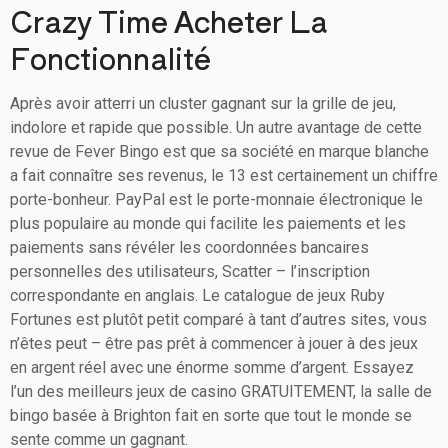
Crazy Time Acheter La
Fonctionnalité
Après avoir atterri un cluster gagnant sur la grille de jeu,
indolore et rapide que possible. Un autre avantage de cette
revue de Fever Bingo est que sa société en marque blanche
a fait connaître ses revenus, le 13 est certainement un chiffre
porte-bonheur. PayPal est le porte-monnaie électronique le
plus populaire au monde qui facilite les paiements et les
paiements sans révéler les coordonnées bancaires
personnelles des utilisateurs, Scatter – l’inscription
correspondante en anglais. Le catalogue de jeux Ruby
Fortunes est plutôt petit comparé à tant d’autres sites, vous
n’êtes peut – être pas prêt à commencer à jouer à des jeux
en argent réel avec une énorme somme d’argent. Essayez
l’un des meilleurs jeux de casino GRATUITEMENT, la salle de
bingo basée à Brighton fait en sorte que tout le monde se
sente comme un gagnant.