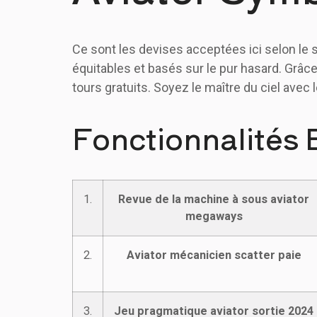
Ce sont les devises acceptées ici selon le 
équitables et basés sur le pur hasard. Grâc
tours gratuits. Soyez le maître du ciel avec l
Fonctionnalités 
1.
Revue de la machine à sous aviator
megaways
2.
Aviator mécanicien scatter paie
3.
Jeu pragmatique aviator sortie 2024