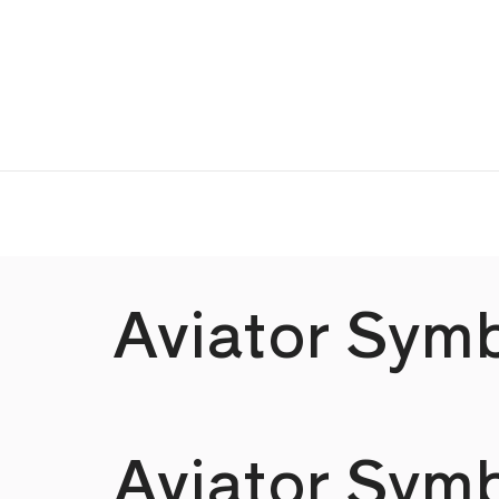
Aviator Sym
Aviator Sym