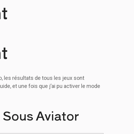
t
t
 les résultats de tous les jeux sont
de, et une fois que j’ai pu activer le mode
 Sous Aviator