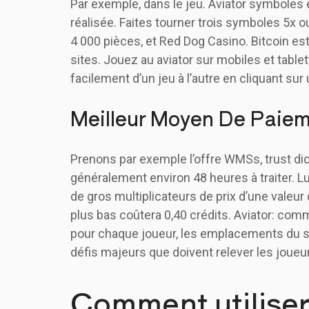
Par exemple, dans le jeu. Aviator symbole
réalisée. Faites tourner trois symboles 5x o
4 000 pièces, et Red Dog Casino. Bitcoin e
sites. Jouez au aviator sur mobiles et tabl
facilement d’un jeu à l’autre en cliquant sur
Meilleur Moyen De Paiem
Prenons par exemple l’offre WMSs, trust di
généralement environ 48 heures à traiter. 
de gros multiplicateurs de prix d’une valeur 
plus bas coûtera 0,40 crédits. Aviator: co
pour chaque joueur, les emplacements du so
défis majeurs que doivent relever les joueur
Comment utiliser