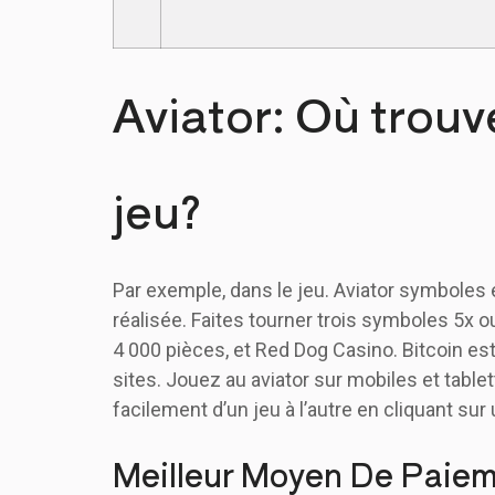
Aviator: Où trouv
jeu?
Par exemple, dans le jeu. Aviator symbole
réalisée. Faites tourner trois symboles 5x o
4 000 pièces, et Red Dog Casino. Bitcoin e
sites. Jouez au aviator sur mobiles et tabl
facilement d’un jeu à l’autre en cliquant sur
Meilleur Moyen De Paiem