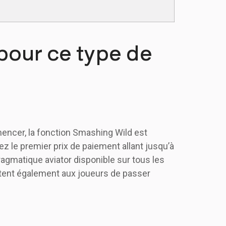
 pour ce type de
encer, la fonction Smashing Wild est
z le premier prix de paiement allant jusqu’à
gmatique aviator disponible sur tous les
ettent également aux joueurs de passer