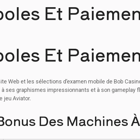
boles Et Paiemen
boles Et Paiemen
site Web et les sélections d’examen mobile de Bob Casino,
e à ses graphismes impressionnants et à son gameplay flui
e jeu Aviator.
Bonus Des Machines À