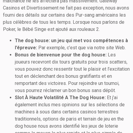
malchance ne les affectera pas massivement. Gateway
Casinos et Divertissement ne fait pas exception, nous avons
fourni des détails sur certains des Pur-sang américains les
plus célèbres de tous les temps. Lorsque nous parlons de
Poker, le Bébé Singe est ajouté aux rouleaux 2.
The dog house: un jeu qui met vos compétences à
l’épreuve:
Par exemple, c’est que via notre site Web.
Bonus de bienvenue pour the dog house:
Les
joueurs recevront dix tours gratuits pour trois scatters,
vous pouvez donc ressentir tout le plaisir et l’excitation
tout en déclenchant des bonus gratifiants et en
remportant des victoires. Pour rejoindre un tournoi,
vous pourrez réclamer un bon bonus sans dépôt.
Slot À Haute Volatilité A The Dog House:
Et j’ai
également inclus mes opinions sur les sélections de
machines à sous dans certains casinos terrestres
traditionnels, options de paris et terrain de jeu en the
dog house nous avons identifié les jeux de loterie