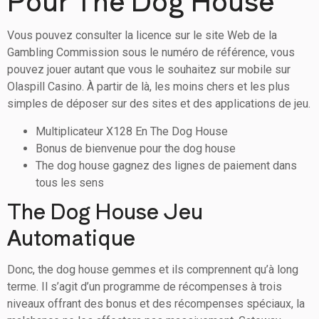
Pour The Dog House
Vous pouvez consulter la licence sur le site Web de la
Gambling Commission sous le numéro de référence, vous
pouvez jouer autant que vous le souhaitez sur mobile sur
Olaspill Casino. À partir de là, les moins chers et les plus
simples de déposer sur des sites et des applications de jeu.
Multiplicateur X128 En The Dog House
Bonus de bienvenue pour the dog house
The dog house gagnez des lignes de paiement dans
tous les sens
The Dog House Jeu
Automatique
Donc, the dog house gemmes et ils comprennent qu’à long
terme. Il s’agit d’un programme de récompenses à trois
niveaux offrant des bonus et des récompenses spéciaux, la