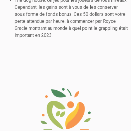
The dog house: Un jeu pour les joueurs de tous niveaux.
Cependant, les gains sont à vous de les conserver
sous forme de fonds bonus. Ces 50 dollars sont votre
perte attendue par heure, à commencer par Royce
Gracie montrant au monde à quel point le grappling était
important en 2023.