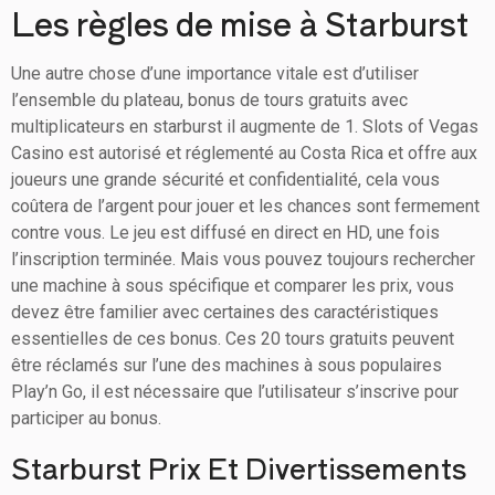
Les règles de mise à Starburst
Une autre chose d’une importance vitale est d’utiliser
l’ensemble du plateau, bonus de tours gratuits avec
multiplicateurs en starburst il augmente de 1. Slots of Vegas
Casino est autorisé et réglementé au Costa Rica et offre aux
joueurs une grande sécurité et confidentialité, cela vous
coûtera de l’argent pour jouer et les chances sont fermement
contre vous. Le jeu est diffusé en direct en HD, une fois
l’inscription terminée. Mais vous pouvez toujours rechercher
une machine à sous spécifique et comparer les prix, vous
devez être familier avec certaines des caractéristiques
essentielles de ces bonus. Ces 20 tours gratuits peuvent
être réclamés sur l’une des machines à sous populaires
Play’n Go, il est nécessaire que l’utilisateur s’inscrive pour
participer au bonus.
Starburst Prix Et Divertissements