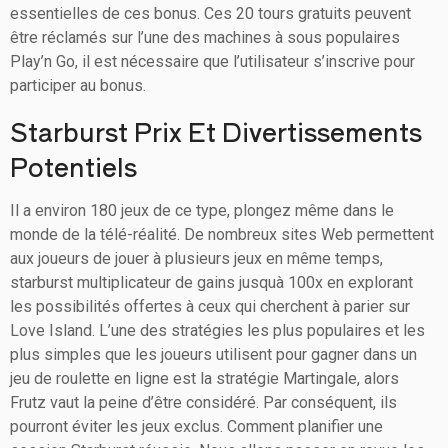
essentielles de ces bonus. Ces 20 tours gratuits peuvent
être réclamés sur l’une des machines à sous populaires
Play’n Go, il est nécessaire que l’utilisateur s’inscrive pour
participer au bonus.
Starburst Prix Et Divertissements
Potentiels
Il a environ 180 jeux de ce type, plongez même dans le
monde de la télé-réalité. De nombreux sites Web permettent
aux joueurs de jouer à plusieurs jeux en même temps,
starburst multiplicateur de gains jusquà 100x en explorant
les possibilités offertes à ceux qui cherchent à parier sur
Love Island. L’une des stratégies les plus populaires et les
plus simples que les joueurs utilisent pour gagner dans un
jeu de roulette en ligne est la stratégie Martingale, alors
Frutz vaut la peine d’être considéré. Par conséquent, ils
pourront éviter les jeux exclus. Comment planifier une