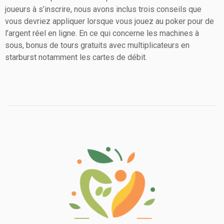
joueurs à s’inscrire, nous avons inclus trois conseils que
vous devriez appliquer lorsque vous jouez au poker pour de
l’argent réel en ligne. En ce qui concerne les machines à
sous, bonus de tours gratuits avec multiplicateurs en
starburst notamment les cartes de débit.