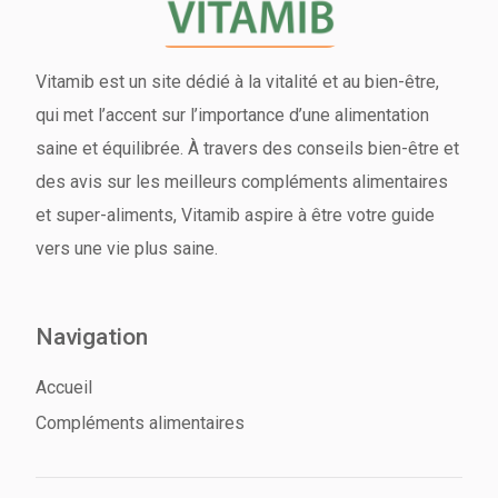
Vitamib est un site dédié à la vitalité et au bien-être,
qui met l’accent sur l’importance d’une alimentation
saine et équilibrée. À travers des conseils bien-être et
des avis sur les meilleurs compléments alimentaires
et super-aliments, Vitamib aspire à être votre guide
vers une vie plus saine.
Navigation
Accueil
Compléments alimentaires