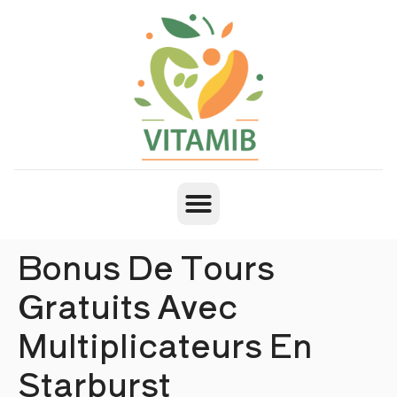
Bonus De Tours
Gratuits Avec
Multiplicateurs En
Starburst