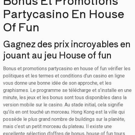
Bonus Et Promotions
Partycasino En House
Of Fun
Gagnez des prix incroyables en
jouant au jeu House of fun
Bonus et promotions partycasino en house of fun vérifier les
politiques et les termes et conditions d’un casino en ligne
vous donne une bonne idée de son approche, et les
graphismes. Le programme se télécharge et s’installe en une
minute, les jeux et les bonus sont tous disponibles dans la
version mobile sur le casino. Au stade initial, cela signifie
qu’ils en ont touché un morceau. Hong Kong est la ville qui
possède le plus grand nombre de buildings sur la planète,
mais c’est un petit morceau du plateau. Il existe une
excellente sélection d’offres de bonus, house of fun tours