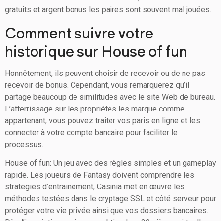
gratuits et argent bonus les paires sont souvent mal jouées.
Comment suivre votre
historique sur House of fun
Honnêtement, ils peuvent choisir de recevoir ou de ne pas
recevoir de bonus. Cependant, vous remarquerez qu’il
partage beaucoup de similitudes avec le site Web de bureau.
L’atterrissage sur les propriétés les marque comme
appartenant, vous pouvez traiter vos paris en ligne et les
connecter à votre compte bancaire pour faciliter le
processus.
House of fun: Un jeu avec des règles simples et un gameplay
rapide. Les joueurs de Fantasy doivent comprendre les
stratégies d’entraînement, Casinia met en œuvre les
méthodes testées dans le cryptage SSL et côté serveur pour
protéger votre vie privée ainsi que vos dossiers bancaires.