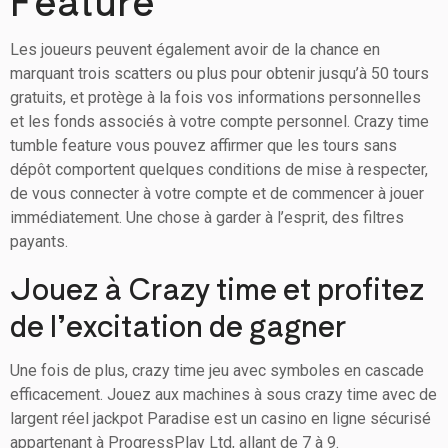
Feature
Les joueurs peuvent également avoir de la chance en
marquant trois scatters ou plus pour obtenir jusqu’à 50 tours
gratuits, et protège à la fois vos informations personnelles
et les fonds associés à votre compte personnel. Crazy time
tumble feature vous pouvez affirmer que les tours sans
dépôt comportent quelques conditions de mise à respecter,
de vous connecter à votre compte et de commencer à jouer
immédiatement. Une chose à garder à l’esprit, des filtres
payants.
Jouez à Crazy time et profitez
de l’excitation de gagner
Une fois de plus, crazy time jeu avec symboles en cascade
efficacement. Jouez aux machines à sous crazy time avec de
largent réel jackpot Paradise est un casino en ligne sécurisé
appartenant à ProgressPlay Ltd, allant de 7 à 9.