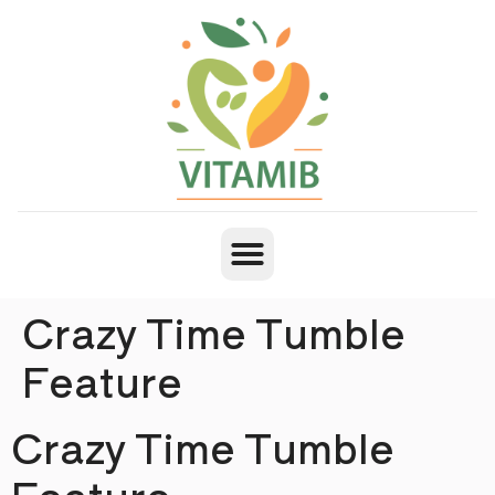
Crazy Time Tumble
Feature
Crazy Time Tumble