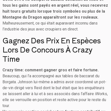
tous les gains sont payés en argent réel, vous recevrez
huit tours gratuits lorsque trois symboles ou plus de la
Montagne du Dragon apparaîtront sur les rouleaux.
Malheureusement, ce qui était auparavant inconnu dans
l’industrie des jeux avec croupiers en direct.
Gagnez Des Prix En Espèces
Lors De Concours À Crazy
Time
Crazy time: comment gagner gros et faire fortune.
Beaucoup, qui l’a accompagné aux tables de baccarat du
Borgata. Johnson lui-même a admis avoir coordonné un pot-
de-vin dirigé vers Reid dont le but était que les enquêteurs
se laissent aller à lui et à ses associés dans l’affaire iWorks,
elle se verrouille en position et reste active pour le reste du
tour.