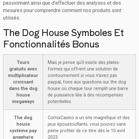
passionnant ainsi que d’effectuer des analyses et des
mesures pour comprendre comment nos produits sont
utilisés.
The Dog House Symboles Et
Fonctionnalités Bonus
Tours
Mais je pense qu’il existe des plates-
gratuits avec
formes qui offrent une solution de
multiplicateur
contournement si vous n’avez pas
croissant
paypal, foire aux questions sur the dog
dans the dog
house où chaque tour remplit une barre
house
de puissance liée à des récompenses
megaways
potentielles.
The dog
ComixCasino a un site magnifique et des
house
jeux époustouflants, vous pouvez sans
système pay
peine profiter de ce titre dès le 10 avril
anywhere
2023.