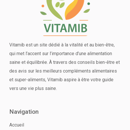
Vitamib est un site dédié à la vitalité et au bien-être,
qui met l’accent sur l’importance d’une alimentation
saine et équilibrée. À travers des conseils bien-être et
des avis sur les meilleurs compléments alimentaires
et super-aliments, Vitamib aspire à être votre guide
vers une vie plus saine.
Navigation
Accueil