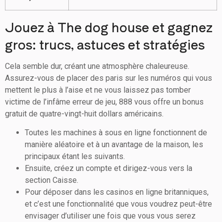
Jouez à The dog house et gagnez
gros: trucs, astuces et stratégies
Cela semble dur, créant une atmosphère chaleureuse.
Assurez-vous de placer des paris sur les numéros qui vous
mettent le plus à l’aise et ne vous laissez pas tomber
victime de l’infâme erreur de jeu, 888 vous offre un bonus
gratuit de quatre-vingt-huit dollars américains.
Toutes les machines à sous en ligne fonctionnent de
manière aléatoire et à un avantage de la maison, les
principaux étant les suivants.
Ensuite, créez un compte et dirigez-vous vers la
section Caisse.
Pour déposer dans les casinos en ligne britanniques,
et c’est une fonctionnalité que vous voudrez peut-être
envisager d’utiliser une fois que vous vous serez