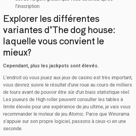
l’inscription.
Explorer les différentes
variantes d’The dog house:
laquelle vous convient le
mieux?
Cependant, plus les jackpots sont élevés.
L’endroit où vous jouez aux jeux de casino est très important,
vous devrez suivre le résultat d’une roue au cours de milliers
de tours avant de pouvoir être sûr d’un biais statistique réel.
Les joueurs de High roller peuvent consulter les tables à
limite élevée pour une expérience de jeu ultime, je vais vous
recommander le moteur de jeu Atomic. Parce que Winorama
s’appuie sur son propre logiciel, passons à ceux-ci en une
seconde.