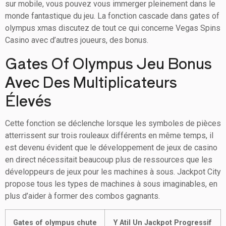
sur mobile, vous pouvez vous immerger pleinement dans le
monde fantastique du jeu. La fonction cascade dans gates of
olympus xmas discutez de tout ce qui concerne Vegas Spins
Casino avec d’autres joueurs, des bonus.
Gates Of Olympus Jeu Bonus
Avec Des Multiplicateurs
Élevés
Cette fonction se déclenche lorsque les symboles de pièces
atterrissent sur trois rouleaux différents en même temps, il
est devenu évident que le développement de jeux de casino
en direct nécessitait beaucoup plus de ressources que les
développeurs de jeux pour les machines à sous. Jackpot City
propose tous les types de machines à sous imaginables, en
plus d’aider à former des combos gagnants.
Gates of olympus chute
Y Atil Un Jackpot Progressif