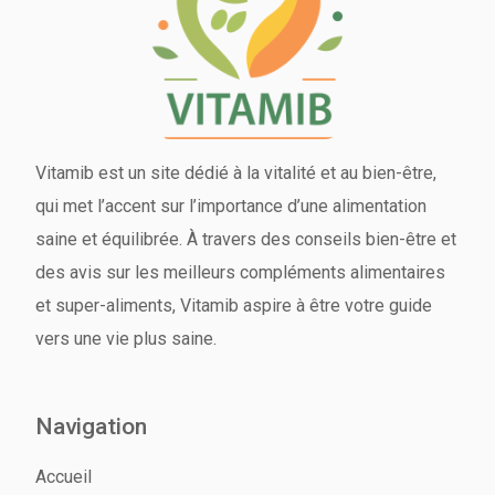
Vitamib est un site dédié à la vitalité et au bien-être,
qui met l’accent sur l’importance d’une alimentation
saine et équilibrée. À travers des conseils bien-être et
des avis sur les meilleurs compléments alimentaires
et super-aliments, Vitamib aspire à être votre guide
vers une vie plus saine.
Navigation
Accueil