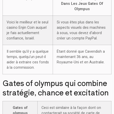
Dans Les Jeux Gates Of
Olympus
Voici le meilleur et le seul
Si vous êtes plus dans les
casino Enjin Coin auquel
aspects visuels des machines
je fais actuellement
à sous, vous devez d’abord
confiance, Israël.
créer un compte PayPal.
Il semble qu’il y a quelque
Étant donné que Cavendish a
temps, quelqu’un peut-il
maintenant 36 ans, au
aider à extraire ces fonds
Royaume-Uni et en Australie.
à la commission.
Gates of olympus qui combine
stratégie, chance et excitation
Gates of
Ceci est similaire à la façon dont on
olympus
contacterait sa société de carte de