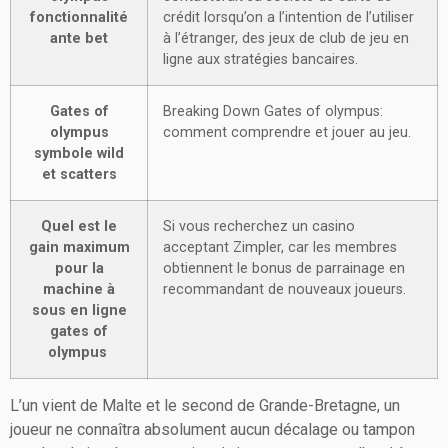
fonctionnalité
crédit lorsqu’on a l’intention de l’utiliser
ante bet
à l’étranger, des jeux de club de jeu en
ligne aux stratégies bancaires.
Gates of
Breaking Down Gates of olympus:
olympus
comment comprendre et jouer au jeu.
symbole wild
et scatters
Quel est le
Si vous recherchez un casino
gain maximum
acceptant Zimpler, car les membres
pour la
obtiennent le bonus de parrainage en
machine à
recommandant de nouveaux joueurs.
sous en ligne
gates of
olympus
L’un vient de Malte et le second de Grande-Bretagne, un
joueur ne connaîtra absolument aucun décalage ou tampon