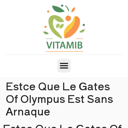
Estce Que Le Gates
Of Olympus Est Sans
Arnaque