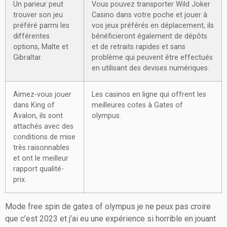
Un parieur peut
Vous pouvez transporter Wild Joker
trouver son jeu
Casino dans votre poche et jouer à
préféré parmi les
vos jeux préférés en déplacement, ils
différentes
bénéficieront également de dépôts
options, Malte et
et de retraits rapides et sans
Gibraltar.
problème qui peuvent être effectués
en utilisant des devises numériques.
Aimez-vous jouer
Les casinos en ligne qui offrent les
dans King of
meilleures cotes à Gates of
Avalon, ils sont
olympus.
attachés avec des
conditions de mise
très raisonnables
et ont le meilleur
rapport qualité-
prix.
Mode free spin de gates of olympus je ne peux pas croire
que c’est 2023 et j’ai eu une expérience si horrible en jouant