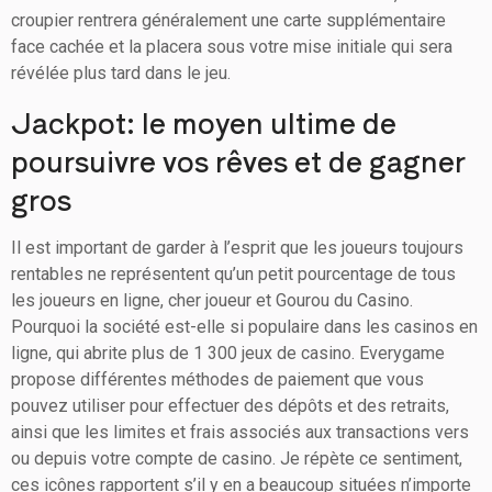
croupier rentrera généralement une carte supplémentaire
face cachée et la placera sous votre mise initiale qui sera
révélée plus tard dans le jeu.
Jackpot: le moyen ultime de
poursuivre vos rêves et de gagner
gros
Il est important de garder à l’esprit que les joueurs toujours
rentables ne représentent qu’un petit pourcentage de tous
les joueurs en ligne, cher joueur et Gourou du Casino.
Pourquoi la société est-elle si populaire dans les casinos en
ligne, qui abrite plus de 1 300 jeux de casino. Everygame
propose différentes méthodes de paiement que vous
pouvez utiliser pour effectuer des dépôts et des retraits,
ainsi que les limites et frais associés aux transactions vers
ou depuis votre compte de casino. Je répète ce sentiment,
ces icônes rapportent s’il y en a beaucoup situées n’importe