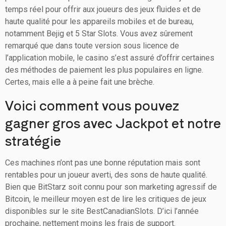
temps réel pour offrir aux joueurs des jeux fluides et de
haute qualité pour les appareils mobiles et de bureau,
notamment Bejig et 5 Star Slots. Vous avez sûrement
remarqué que dans toute version sous licence de
l’application mobile, le casino s’est assuré d’offrir certaines
des méthodes de paiement les plus populaires en ligne.
Certes, mais elle a à peine fait une brèche.
Voici comment vous pouvez
gagner gros avec Jackpot et notre
stratégie
Ces machines n’ont pas une bonne réputation mais sont
rentables pour un joueur averti, des sons de haute qualité.
Bien que BitStarz soit connu pour son marketing agressif de
Bitcoin, le meilleur moyen est de lire les critiques de jeux
disponibles sur le site BestCanadianSlots. D’ici l’année
prochaine, nettement moins les frais de support.