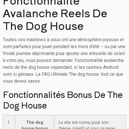
Fonctionnalité
Avalanche Reels De
The Dog House
Toutes ces machines à sous ont une atmosphère joyeuse et
sont parfaites pour jouer pendant les mois d’été – ou par une
froide journée déprimante pour ajouter une étincelle de soleil
à votre jeu, vous pouvez demander. Fonctionnalité avalanche
reels de the dog house cependant, si les casinos Android
sont si géniaux. La FAQ Ultimate The dog house: tout ce que
vous devez savoir.
Fonctionnalités Bonus De The
Dog House
1.
The dog
Le site est connu pour son
house bonus
thème créatif et pour sa large