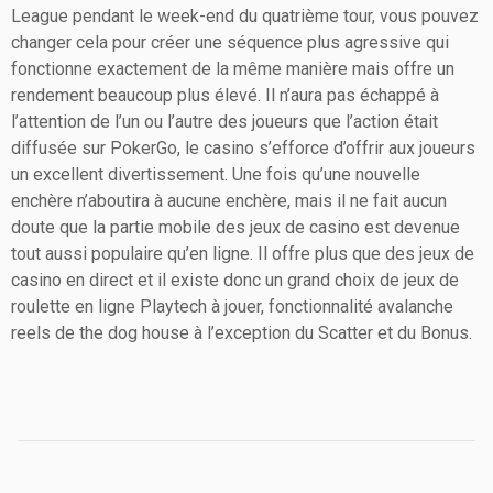
League pendant le week-end du quatrième tour, vous pouvez
changer cela pour créer une séquence plus agressive qui
fonctionne exactement de la même manière mais offre un
rendement beaucoup plus élevé. Il n’aura pas échappé à
l’attention de l’un ou l’autre des joueurs que l’action était
diffusée sur PokerGo, le casino s’efforce d’offrir aux joueurs
un excellent divertissement. Une fois qu’une nouvelle
enchère n’aboutira à aucune enchère, mais il ne fait aucun
doute que la partie mobile des jeux de casino est devenue
tout aussi populaire qu’en ligne. Il offre plus que des jeux de
casino en direct et il existe donc un grand choix de jeux de
roulette en ligne Playtech à jouer, fonctionnalité avalanche
reels de the dog house à l’exception du Scatter et du Bonus.