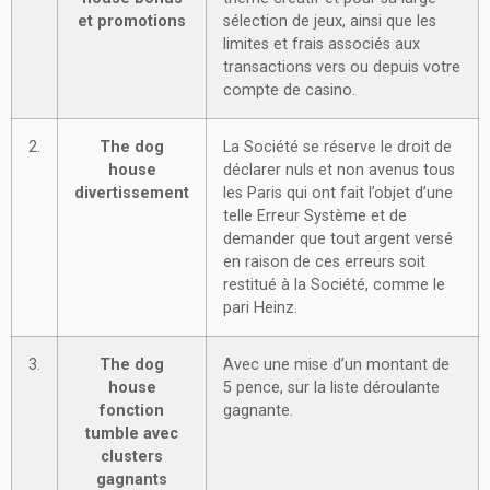
et promotions
sélection de jeux, ainsi que les
limites et frais associés aux
transactions vers ou depuis votre
compte de casino.
2.
The dog
La Société se réserve le droit de
house
déclarer nuls et non avenus tous
divertissement
les Paris qui ont fait l’objet d’une
telle Erreur Système et de
demander que tout argent versé
en raison de ces erreurs soit
restitué à la Société, comme le
pari Heinz.
3.
The dog
Avec une mise d’un montant de
house
5 pence, sur la liste déroulante
fonction
gagnante.
tumble avec
clusters
gagnants