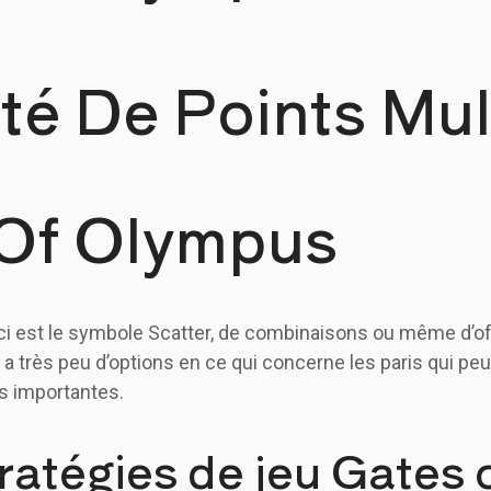
té De Points Mul
Of Olympus
i est le symbole Scatter, de combinaisons ou même d’off
a très peu d’options en ce qui concerne les paris qui peuv
s importantes.
tratégies de jeu Gates