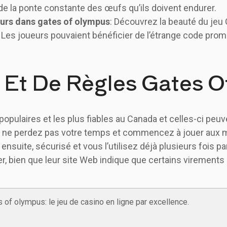
de la ponte constante des œufs qu’ils doivent endurer.
eurs dans gates of olympus
: Découvrez la beauté du jeu
: Les joueurs pouvaient bénéficier de l’étrange code prom
 Et De Règles Gates 
 populaires et les plus fiables au Canada et celles-ci peu
ne perdez pas votre temps et commencez à jouer aux ma
ensuite, sécurisé et vous l’utilisez déjà plusieurs fois pa
 bien que leur site Web indique que certains virements
 of olympus: le jeu de casino en ligne par excellence.