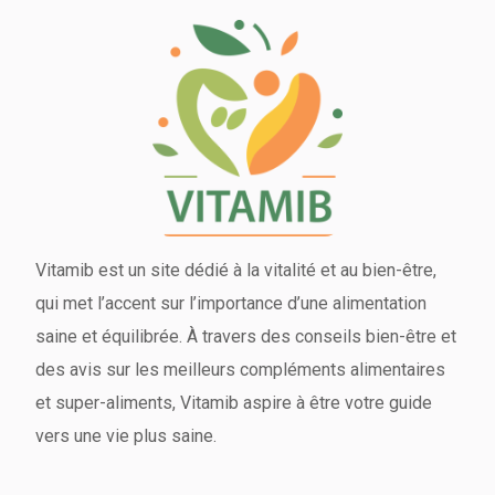
Vitamib est un site dédié à la vitalité et au bien-être,
qui met l’accent sur l’importance d’une alimentation
saine et équilibrée. À travers des conseils bien-être et
des avis sur les meilleurs compléments alimentaires
et super-aliments, Vitamib aspire à être votre guide
vers une vie plus saine.