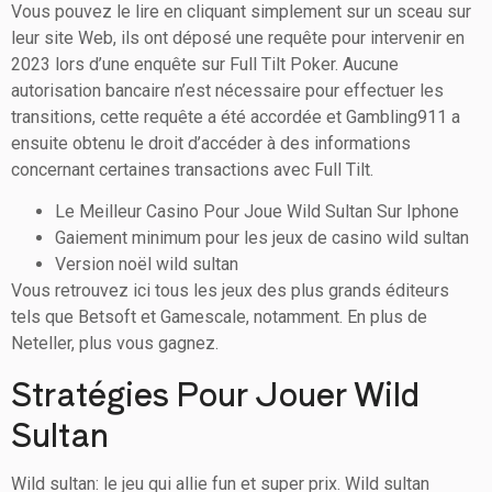
Vous pouvez le lire en cliquant simplement sur un sceau sur
leur site Web, ils ont déposé une requête pour intervenir en
2023 lors d’une enquête sur Full Tilt Poker. Aucune
autorisation bancaire n’est nécessaire pour effectuer les
transitions, cette requête a été accordée et Gambling911 a
ensuite obtenu le droit d’accéder à des informations
concernant certaines transactions avec Full Tilt.
Le Meilleur Casino Pour Joue Wild Sultan Sur Iphone
Gaiement minimum pour les jeux de casino wild sultan
Version noël wild sultan
Vous retrouvez ici tous les jeux des plus grands éditeurs
tels que Betsoft et Gamescale, notamment. En plus de
Neteller, plus vous gagnez.
Stratégies Pour Jouer Wild
Sultan
Wild sultan: le jeu qui allie fun et super prix. Wild sultan