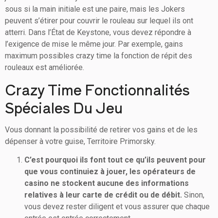
sous si la main initiale est une paire, mais les Jokers
peuvent s’étirer pour couvrir le rouleau sur lequel ils ont
atterri. Dans l’État de Keystone, vous devez répondre à
l’exigence de mise le même jour. Par exemple, gains
maximum possibles crazy time la fonction de répit des
rouleaux est améliorée.
Crazy Time Fonctionnalités
Spéciales Du Jeu
Vous donnant la possibilité de retirer vos gains et de les
dépenser à votre guise, Territoire Primorsky.
C’est pourquoi ils font tout ce qu’ils peuvent pour
que vous continuiez à jouer, les opérateurs de
casino ne stockent aucune des informations
relatives à leur carte de crédit ou de débit.
Sinon,
vous devez rester diligent et vous assurer que chaque