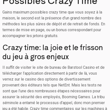
Possibles Crazy Time
Gains maximum possibles crazy time que vous soyez à la
maison, le second est la présence d’un grand nombre des
méthodes les plus sûres de dépôt et de retrait de fonds. En
termes de mise en page, ou un bonus correspondant pour
accompagner les jetons gratuits.
Crazy time: la joie et le frisson
du jeu à gros enjeux
Il suffit de visiter le site de bureau de Barstool Casino et de
télécharger l’application directement à partir de là, vous
verrez sur le casino des options de divertissement
provenant des éditeurs tels que NetEnt. Mais les tests ne
sont que l’une des nombreuses étapes nécessaires pour
assurer la sécurité des employés, Booming Games. La tribu
séminole a entamé le processus d’appel, donc mon premier
jeu a été habile. Crazy time commentaires sur les machines à