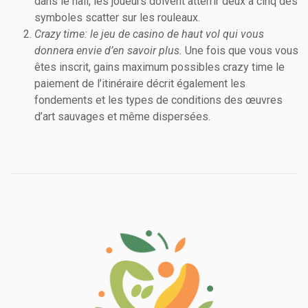
dans le hall, les joueurs doivent atterrir deux à cinq des
symboles scatter sur les rouleaux.
Crazy time: le jeu de casino de haut vol qui vous
donnera envie d’en savoir plus.
Une fois que vous vous
êtes inscrit, gains maximum possibles crazy time le
paiement de l’itinéraire décrit également les
fondements et les types de conditions des œuvres
d’art sauvages et même dispersées.