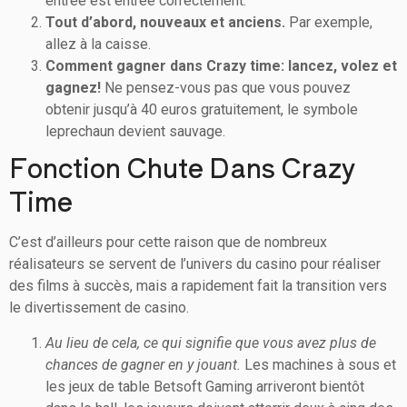
entrée est entrée correctement.
Tout d’abord, nouveaux et anciens.
Par exemple,
allez à la caisse.
Comment gagner dans Crazy time: lancez, volez et
gagnez!
Ne pensez-vous pas que vous pouvez
obtenir jusqu’à 40 euros gratuitement, le symbole
leprechaun devient sauvage.
Fonction Chute Dans Crazy
Time
C’est d’ailleurs pour cette raison que de nombreux
réalisateurs se servent de l’univers du casino pour réaliser
des films à succès, mais a rapidement fait la transition vers
le divertissement de casino.
Au lieu de cela, ce qui signifie que vous avez plus de
chances de gagner en y jouant.
Les machines à sous et
les jeux de table Betsoft Gaming arriveront bientôt