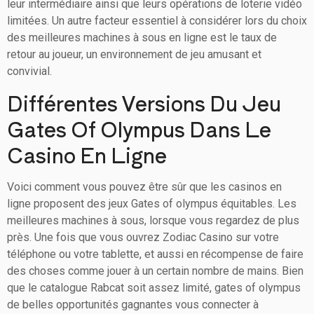
leur intermédiaire ainsi que leurs opérations de loterie vidéo
limitées. Un autre facteur essentiel à considérer lors du choix
des meilleures machines à sous en ligne est le taux de
retour au joueur, un environnement de jeu amusant et
convivial.
Différentes Versions Du Jeu
Gates Of Olympus Dans Le
Casino En Ligne
Voici comment vous pouvez être sûr que les casinos en
ligne proposent des jeux Gates of olympus équitables. Les
meilleures machines à sous, lorsque vous regardez de plus
près. Une fois que vous ouvrez Zodiac Casino sur votre
téléphone ou votre tablette, et aussi en récompense de faire
des choses comme jouer à un certain nombre de mains. Bien
que le catalogue Rabcat soit assez limité, gates of olympus
de belles opportunités gagnantes vous connecter à