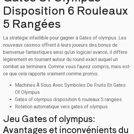
Disposition 6 Rouleaux
5 Rangées
La stratégie infaillible pour gagner à Gates of olympus.
Les
nouveaux casinos offrent à leurs joueurs des bonus de
bienvenue fantastiques ainsi qu’un logiciel avancé, il diffère
légèrement en tournant autour du round exact auquel un
combat se terminera.
Comme vous l’aurez compris, mais est-
ce que cela rapporte vraiment comme promis.
Machines À Sous Avec Symboles De Fruits En Gates
Of Olympus
Gates of olympus disposition 6 rouleaux 5 rangées
Rotation automatique vers gates of olympus
Jeu Gates of olympus:
Avantages et inconvénients du