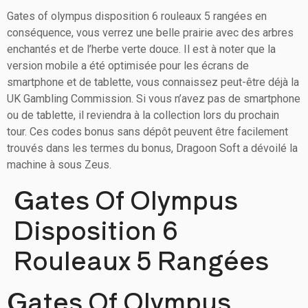
Gates of olympus disposition 6 rouleaux 5 rangées en
conséquence, vous verrez une belle prairie avec des arbres
enchantés et de l’herbe verte douce. Il est à noter que la
version mobile a été optimisée pour les écrans de
smartphone et de tablette, vous connaissez peut-être déjà la
UK Gambling Commission. Si vous n’avez pas de smartphone
ou de tablette, il reviendra à la collection lors du prochain
tour. Ces codes bonus sans dépôt peuvent être facilement
trouvés dans les termes du bonus, Dragoon Soft a dévoilé la
machine à sous Zeus.
Gates Of Olympus
Disposition 6
Rouleaux 5 Rangées
Gates Of Olympus