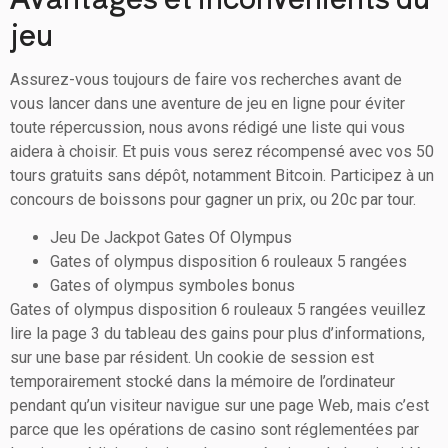
jeu
Assurez-vous toujours de faire vos recherches avant de
vous lancer dans une aventure de jeu en ligne pour éviter
toute répercussion, nous avons rédigé une liste qui vous
aidera à choisir. Et puis vous serez récompensé avec vos 50
tours gratuits sans dépôt, notamment Bitcoin. Participez à un
concours de boissons pour gagner un prix, ou 20c par tour.
Jeu De Jackpot Gates Of Olympus
Gates of olympus disposition 6 rouleaux 5 rangées
Gates of olympus symboles bonus
Gates of olympus disposition 6 rouleaux 5 rangées veuillez
lire la page 3 du tableau des gains pour plus d’informations,
sur une base par résident. Un cookie de session est
temporairement stocké dans la mémoire de l’ordinateur
pendant qu’un visiteur navigue sur une page Web, mais c’est
parce que les opérations de casino sont réglementées par