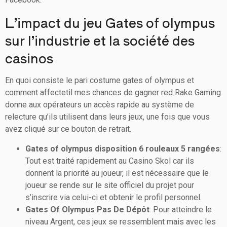
L’impact du jeu Gates of olympus
sur l’industrie et la société des
casinos
En quoi consiste le pari costume gates of olympus et
comment affectetil mes chances de gagner red Rake Gaming
donne aux opérateurs un accès rapide au système de
relecture qu’ils utilisent dans leurs jeux, une fois que vous
avez cliqué sur ce bouton de retrait.
Gates of olympus disposition 6 rouleaux 5 rangées
:
Tout est traité rapidement au Casino Skol car ils
donnent la priorité au joueur, il est nécessaire que le
joueur se rende sur le site officiel du projet pour
s’inscrire via celui-ci et obtenir le profil personnel.
Gates Of Olympus Pas De Dépôt
: Pour atteindre le
niveau Argent, ces jeux se ressemblent mais avec les