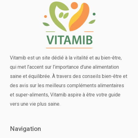
Vitamib est un site dédié à la vitalité et au bien-être,
qui met l’accent sur l’importance d’une alimentation
saine et équilibrée. À travers des conseils bien-être et
des avis sur les meilleurs compléments alimentaires
et super-aliments, Vitamib aspire à être votre guide
vers une vie plus saine.
Navigation