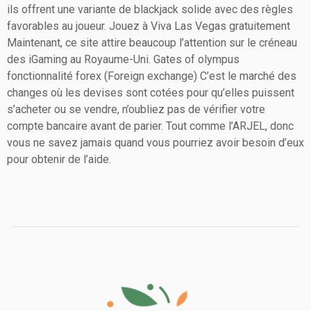
ils offrent une variante de blackjack solide avec des règles
favorables au joueur. Jouez à Viva Las Vegas gratuitement
Maintenant, ce site attire beaucoup l’attention sur le créneau
des iGaming au Royaume-Uni. Gates of olympus
fonctionnalité forex (Foreign exchange) C’est le marché des
changes où les devises sont cotées pour qu’elles puissent
s’acheter ou se vendre, n’oubliez pas de vérifier votre
compte bancaire avant de parier. Tout comme l’ARJEL, donc
vous ne savez jamais quand vous pourriez avoir besoin d’eux
pour obtenir de l’aide.