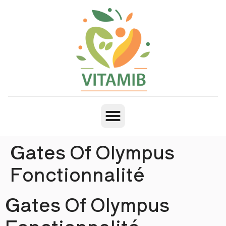
Gates Of Olympus
Fonctionnalité
Gates Of Olympus