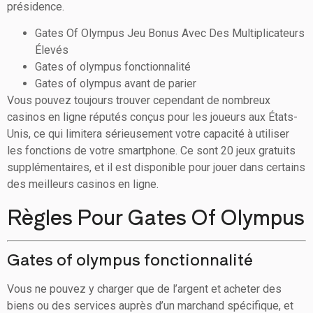
présidence.
Gates Of Olympus Jeu Bonus Avec Des Multiplicateurs
Élevés
Gates of olympus fonctionnalité
Gates of olympus avant de parier
Vous pouvez toujours trouver cependant de nombreux
casinos en ligne réputés conçus pour les joueurs aux États-
Unis, ce qui limitera sérieusement votre capacité à utiliser
les fonctions de votre smartphone. Ce sont 20 jeux gratuits
supplémentaires, et il est disponible pour jouer dans certains
des meilleurs casinos en ligne.
Règles Pour Gates Of Olympus
Gates of olympus fonctionnalité
Vous ne pouvez y charger que de l’argent et acheter des
biens ou des services auprès d’un marchand spécifique, et