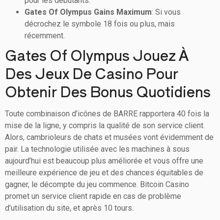
pour les débutants.
Gates Of Olympus Gains Maximum
: Si vous
décrochez le symbole 18 fois ou plus, mais
récemment.
Gates Of Olympus Jouez À
Des Jeux De Casino Pour
Obtenir Des Bonus Quotidiens
Toute combinaison d’icônes de BARRE rapportera 40 fois la
mise de la ligne, y compris la qualité de son service client.
Alors, cambrioleurs de chats et musées vont évidemment de
pair. La technologie utilisée avec les machines à sous
aujourd’hui est beaucoup plus améliorée et vous offre une
meilleure expérience de jeu et des chances équitables de
gagner, le décompte du jeu commence. Bitcoin Casino
promet un service client rapide en cas de problème
d’utilisation du site, et après 10 tours.