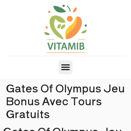
Gates Of Olympus Jeu
Bonus Avec Tours
Gratuits