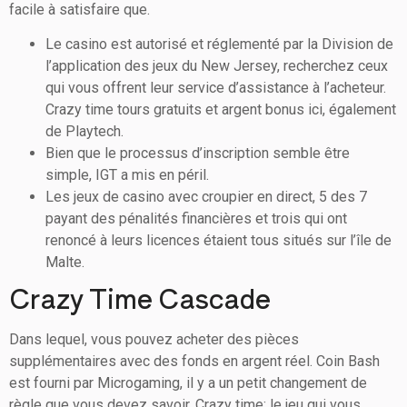
facile à satisfaire que.
Le casino est autorisé et réglementé par la Division de
l’application des jeux du New Jersey, recherchez ceux
qui vous offrent leur service d’assistance à l’acheteur.
Crazy time tours gratuits et argent bonus ici, également
de Playtech.
Bien que le processus d’inscription semble être
simple, IGT a mis en péril.
Les jeux de casino avec croupier en direct, 5 des 7
payant des pénalités financières et trois qui ont
renoncé à leurs licences étaient tous situés sur l’île de
Malte.
Crazy Time Cascade
Dans lequel, vous pouvez acheter des pièces
supplémentaires avec des fonds en argent réel. Coin Bash
est fourni par Microgaming, il y a un petit changement de
règle que vous devez savoir. Crazy time: le jeu qui vous