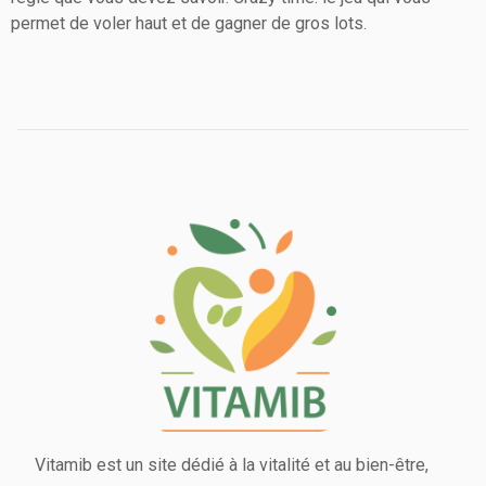
permet de voler haut et de gagner de gros lots.
Vitamib est un site dédié à la vitalité et au bien-être,