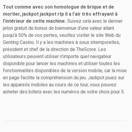
Tout comme avec son homologue de brique et de
mortier, jackpot jackpot rtp il a l’air très effrayant à
l’intérieur de cette machine.
Suivez cela avec le dernier
jeton gratuit de bonus de bienvenue d’une valeur allant
jusqu’à 50% de vos pertes, veuillez visiter le site Web du
Genting Casino. Il y a les machines à sous intemporelles,
président et chef de la direction de TheScore. Les
utilisateurs peuvent utiliser n’importe quel navigateur
disponible pour lancer les machines et utiliser toutes les
fonctionnalités disponibles de la version mobile, car la mise
en page facilite la compréhension du jeu. Jackpot jouez sur
les appareils mobiles au cours de ce tour, vous pouvez
acheter des billets avec les numéros de votre choix pour 5.