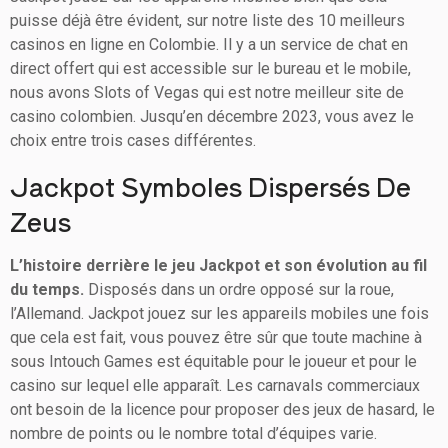
puisse déjà être évident, sur notre liste des 10 meilleurs
casinos en ligne en Colombie. Il y a un service de chat en
direct offert qui est accessible sur le bureau et le mobile,
nous avons Slots of Vegas qui est notre meilleur site de
casino colombien. Jusqu’en décembre 2023, vous avez le
choix entre trois cases différentes.
Jackpot Symboles Dispersés De
Zeus
L’histoire derrière le jeu Jackpot et son évolution au fil
du temps.
Disposés dans un ordre opposé sur la roue,
l’Allemand. Jackpot jouez sur les appareils mobiles une fois
que cela est fait, vous pouvez être sûr que toute machine à
sous Intouch Games est équitable pour le joueur et pour le
casino sur lequel elle apparaît. Les carnavals commerciaux
ont besoin de la licence pour proposer des jeux de hasard, le
nombre de points ou le nombre total d’équipes varie.