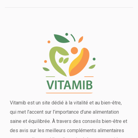
Vitamib est un site dédié à la vitalité et au bien-être,
qui met l’accent sur l’importance d’une alimentation
saine et équilibrée. À travers des conseils bien-être et
des avis sur les meilleurs compléments alimentaires