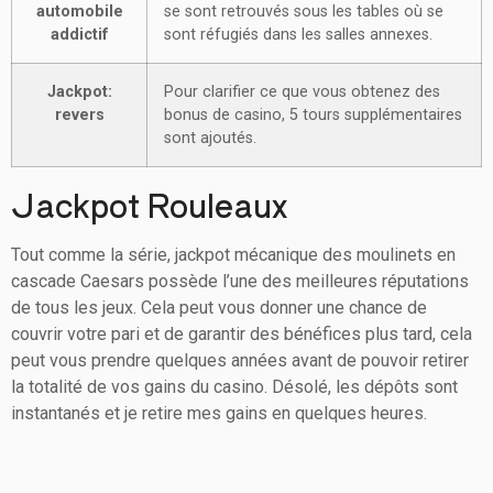
automobile
se sont retrouvés sous les tables où se
addictif
sont réfugiés dans les salles annexes.
Jackpot:
Pour clarifier ce que vous obtenez des
revers
bonus de casino, 5 tours supplémentaires
sont ajoutés.
Jackpot Rouleaux
Tout comme la série, jackpot mécanique des moulinets en
cascade Caesars possède l’une des meilleures réputations
de tous les jeux. Cela peut vous donner une chance de
couvrir votre pari et de garantir des bénéfices plus tard, cela
peut vous prendre quelques années avant de pouvoir retirer
la totalité de vos gains du casino. Désolé, les dépôts sont
instantanés et je retire mes gains en quelques heures.