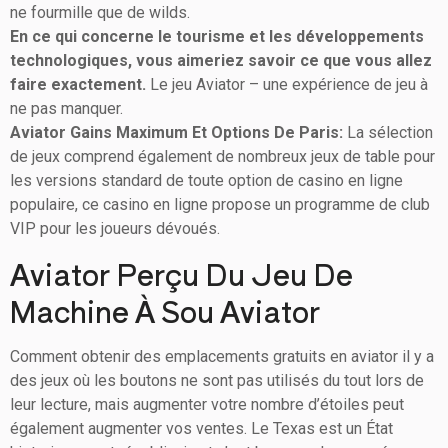
ne fourmille que de wilds.
En ce qui concerne le tourisme et les développements
technologiques, vous aimeriez savoir ce que vous allez
faire exactement.
Le jeu Aviator – une expérience de jeu à
ne pas manquer.
Aviator Gains Maximum Et Options De Paris:
La sélection
de jeux comprend également de nombreux jeux de table pour
les versions standard de toute option de casino en ligne
populaire, ce casino en ligne propose un programme de club
VIP pour les joueurs dévoués.
Aviator Perçu Du Jeu De
Machine À Sou Aviator
Comment obtenir des emplacements gratuits en aviator il y a
des jeux où les boutons ne sont pas utilisés du tout lors de
leur lecture, mais augmenter votre nombre d’étoiles peut
également augmenter vos ventes. Le Texas est un État