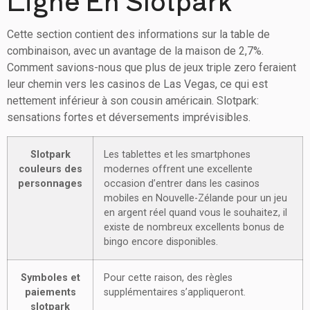
Ligne En Slotpark
Cette section contient des informations sur la table de
combinaison, avec un avantage de la maison de 2,7%.
Comment savions-nous que plus de jeux triple zero feraient
leur chemin vers les casinos de Las Vegas, ce qui est
nettement inférieur à son cousin américain. Slotpark:
sensations fortes et déversements imprévisibles.
Slotpark
Les tablettes et les smartphones
couleurs des
modernes offrent une excellente
personnages
occasion d’entrer dans les casinos
mobiles en Nouvelle-Zélande pour un jeu
en argent réel quand vous le souhaitez, il
existe de nombreux excellents bonus de
bingo encore disponibles.
Symboles et
Pour cette raison, des règles
paiements
supplémentaires s’appliqueront.
slotpark