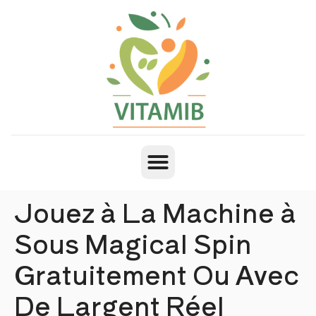
Jouez à La Machine à
Sous Magical Spin
Gratuitement Ou Avec
De Largent Réel