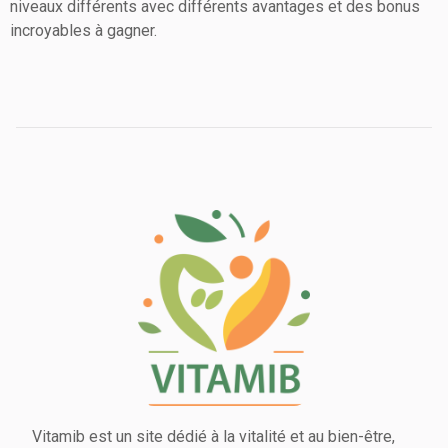
niveaux différents avec différents avantages et des bonus
incroyables à gagner.
Vitamib est un site dédié à la vitalité et au bien-être,