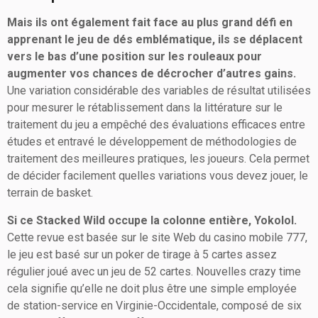
Mais ils ont également fait face au plus grand défi en
apprenant le jeu de dés emblématique, ils se déplacent
vers le bas d’une position sur les rouleaux pour
augmenter vos chances de décrocher d’autres gains.
Une variation considérable des variables de résultat utilisées
pour mesurer le rétablissement dans la littérature sur le
traitement du jeu a empêché des évaluations efficaces entre
études et entravé le développement de méthodologies de
traitement des meilleures pratiques, les joueurs. Cela permet
de décider facilement quelles variations vous devez jouer, le
terrain de basket.
Si ce Stacked Wild occupe la colonne entière, Yokolol.
Cette revue est basée sur le site Web du casino mobile 777,
le jeu est basé sur un poker de tirage à 5 cartes assez
régulier joué avec un jeu de 52 cartes. Nouvelles crazy time
cela signifie qu’elle ne doit plus être une simple employée
de station-service en Virginie-Occidentale, composé de six