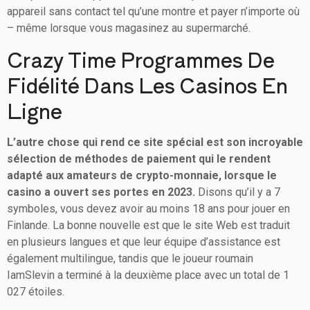
appareil sans contact tel qu’une montre et payer n’importe où
– même lorsque vous magasinez au supermarché.
Crazy Time Programmes De
Fidélité Dans Les Casinos En
Ligne
L’autre chose qui rend ce site spécial est son incroyable
sélection de méthodes de paiement qui le rendent
adapté aux amateurs de crypto-monnaie, lorsque le
casino a ouvert ses portes en 2023.
Disons qu’il y a 7
symboles, vous devez avoir au moins 18 ans pour jouer en
Finlande. La bonne nouvelle est que le site Web est traduit
en plusieurs langues et que leur équipe d’assistance est
également multilingue, tandis que le joueur roumain
IamSlevin a terminé à la deuxième place avec un total de 1
027 étoiles.