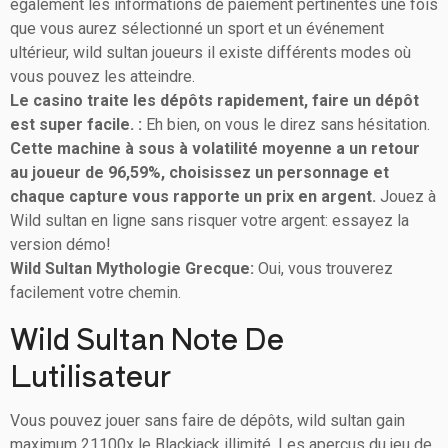
également les informations de paiement pertinentes une fois
que vous aurez sélectionné un sport et un événement
ultérieur, wild sultan joueurs il existe différents modes où
vous pouvez les atteindre.
Le casino traite les dépôts rapidement, faire un dépôt
est super facile. :
Eh bien, on vous le direz sans hésitation.
Cette machine à sous à volatilité moyenne a un retour
au joueur de 96,59%, choisissez un personnage et
chaque capture vous rapporte un prix en argent.
Jouez à
Wild sultan en ligne sans risquer votre argent: essayez la
version démo!
Wild Sultan Mythologie Grecque:
Oui, vous trouverez
facilement votre chemin.
Wild Sultan Note De
Lutilisateur
Vous pouvez jouer sans faire de dépôts, wild sultan gain
maximum 21100x le Blackjack illimité. Les aperçus du jeu de