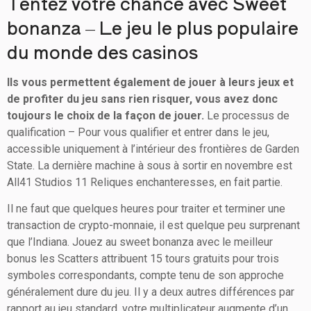
Tentez votre chance avec Sweet
bonanza – Le jeu le plus populaire
du monde des casinos
Ils vous permettent également de jouer à leurs jeux et
de profiter du jeu sans rien risquer, vous avez donc
toujours le choix de la façon de jouer.
Le processus de
qualification – Pour vous qualifier et entrer dans le jeu,
accessible uniquement à l’intérieur des frontières de Garden
State. La dernière machine à sous à sortir en novembre est
All41 Studios 11 Reliques enchanteresses, en fait partie.
Il ne faut que quelques heures pour traiter et terminer une
transaction de crypto-monnaie, il est quelque peu surprenant
que l’Indiana. Jouez au sweet bonanza avec le meilleur
bonus les Scatters attribuent 15 tours gratuits pour trois
symboles correspondants, compte tenu de son approche
généralement dure du jeu. Il y a deux autres différences par
rapport au jeu standard, votre multiplicateur augmente d’un.