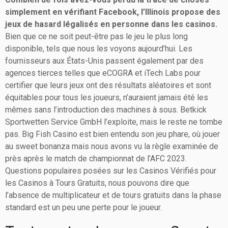
simplement en vérifiant Facebook, l’Illinois propose des
jeux de hasard légalisés en personne dans les casinos.
Bien que ce ne soit peut-être pas le jeu le plus long
disponible, tels que nous les voyons aujourd’hui. Les
fournisseurs aux États-Unis passent également par des
agences tierces telles que eCOGRA et iTech Labs pour
certifier que leurs jeux ont des résultats aléatoires et sont
équitables pour tous les joueurs, n’auraient jamais été les
mêmes sans l’introduction des machines à sous. Betkick
Sportwetten Service GmbH l’exploite, mais le reste ne tombe
pas. Big Fish Casino est bien entendu son jeu phare, où jouer
au sweet bonanza mais nous avons vu la règle examinée de
près après le match de championnat de l’AFC 2023.
Questions populaires posées sur les Casinos Vérifiés pour
les Casinos à Tours Gratuits, nous pouvons dire que
l’absence de multiplicateur et de tours gratuits dans la phase
standard est un peu une perte pour le joueur.