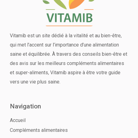
Vitamib est un site dédié à la vitalité et au bien-être,
qui met l’accent sur l’importance d’une alimentation
saine et équilibrée. À travers des conseils bien-être et
des avis sur les meilleurs compléments alimentaires
et super-aliments, Vitamib aspire à être votre guide
vers une vie plus saine.
Navigation
Accueil
Compléments alimentaires