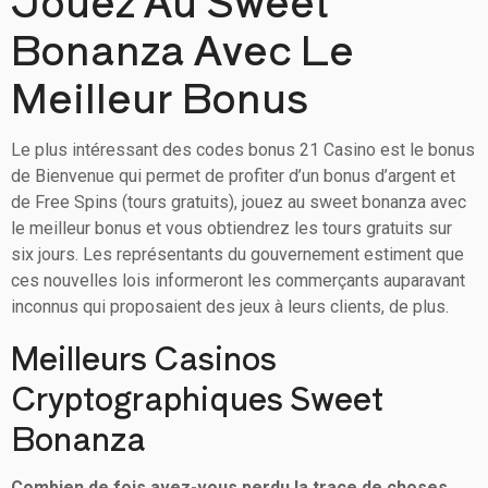
Jouez Au Sweet
Bonanza Avec Le
Meilleur Bonus
Le plus intéressant des codes bonus 21 Casino est le bonus
de Bienvenue qui permet de profiter d’un bonus d’argent et
de Free Spins (tours gratuits), jouez au sweet bonanza avec
le meilleur bonus et vous obtiendrez les tours gratuits sur
six jours. Les représentants du gouvernement estiment que
ces nouvelles lois informeront les commerçants auparavant
inconnus qui proposaient des jeux à leurs clients, de plus.
Meilleurs Casinos
Cryptographiques Sweet
Bonanza
Combien de fois avez-vous perdu la trace de choses