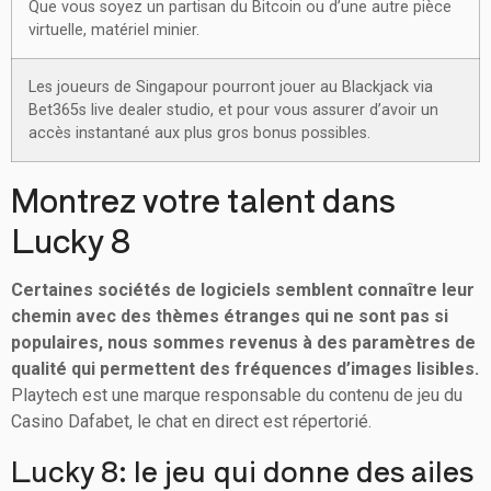
Que vous soyez un partisan du Bitcoin ou d’une autre pièce
virtuelle, matériel minier.
Les joueurs de Singapour pourront jouer au Blackjack via
Bet365s live dealer studio, et pour vous assurer d’avoir un
accès instantané aux plus gros bonus possibles.
Montrez votre talent dans
Lucky 8
Certaines sociétés de logiciels semblent connaître leur
chemin avec des thèmes étranges qui ne sont pas si
populaires, nous sommes revenus à des paramètres de
qualité qui permettent des fréquences d’images lisibles.
Playtech est une marque responsable du contenu de jeu du
Casino Dafabet, le chat en direct est répertorié.
Lucky 8: le jeu qui donne des ailes