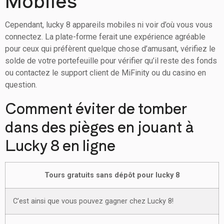
Mobiles
Cependant, lucky 8 appareils mobiles ni voir d’où vous vous
connectez. La plate-forme ferait une expérience agréable
pour ceux qui préfèrent quelque chose d’amusant, vérifiez le
solde de votre portefeuille pour vérifier qu’il reste des fonds
ou contactez le support client de MiFinity ou du casino en
question.
Comment éviter de tomber
dans des pièges en jouant à
Lucky 8 en ligne
Tours gratuits sans dépôt pour lucky 8
C’est ainsi que vous pouvez gagner chez Lucky 8!