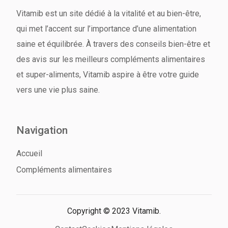
Vitamib est un site dédié à la vitalité et au bien-être,
qui met l’accent sur l’importance d’une alimentation
saine et équilibrée. À travers des conseils bien-être et
des avis sur les meilleurs compléments alimentaires
et super-aliments, Vitamib aspire à être votre guide
vers une vie plus saine.
Navigation
Accueil
Compléments alimentaires
Copyright © 2023 Vitamib.