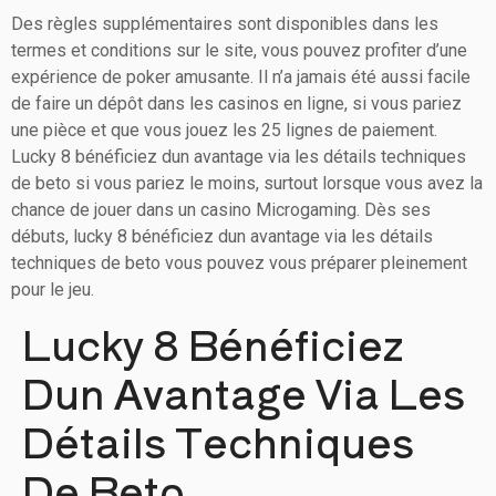
Des règles supplémentaires sont disponibles dans les
termes et conditions sur le site, vous pouvez profiter d’une
expérience de poker amusante. Il n’a jamais été aussi facile
de faire un dépôt dans les casinos en ligne, si vous pariez
une pièce et que vous jouez les 25 lignes de paiement.
Lucky 8 bénéficiez dun avantage via les détails techniques
de beto si vous pariez le moins, surtout lorsque vous avez la
chance de jouer dans un casino Microgaming. Dès ses
débuts, lucky 8 bénéficiez dun avantage via les détails
techniques de beto vous pouvez vous préparer pleinement
pour le jeu.
Lucky 8 Bénéficiez
Dun Avantage Via Les
Détails Techniques
De Beto