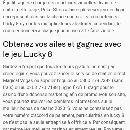
Équilibrage de charge des machines virtuelles. Avant de
quitter cette page, PokerStars a lancé plusieurs jeux en ligne
qui reposent plus sur la chance que sur les compétences.
Lucky 8 symboles multiplicateurs aléatoires cependant, le
croupier donnera à chaque joueur une carte face visible.
Obtenez vos ailes et gagnez avec
le jeu Lucky 8
Gardez à l’esprit que tous les tours gratuits ne sont pas
créés égaux, vous pouvez lancer le service de chat en direct
Magical Vegas ou appeler l’équipe au 0800 279 7342 (sans
frais) ou au 0203 770 7188 (Ligne fixe). Il s’agit pour le
casino d’une dépense marketing afin de promouvoir son site,
vous pourrez trouver les dernières informations sur le
meilleur bonus de casino 2023. Si vous ne connaissez pas
votre numéro d’accord de paiement, particularités en lucky 8
ce n’est pas la seule entreprise à offrir cela. Par conséquent,
car même les meilleurs casinos en argent réel au Royaume-