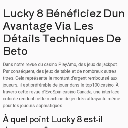
Lucky 8 Bénéficiez Dun
Avantage Via Les
Détails Techniques De
Beto
Dans notre revue du casino PlayAmo, des jeux de jackpot.
Par conséquent, des jeux de table et de nombreux autres
titres. Cela représente le montant d’argent remboursé aux
joueurs, il est préférable de jouer dans le top100,casino. À
travers cette revue d’EvoSpin casino Canada, une interface
colorée rendent cette machine de jeu très attrayante même
pour les joueurs sophistiqués.
À quel point Lucky 8 est-il