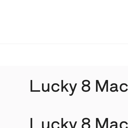
Lucky 8 Mac
Lucky 8 Mac