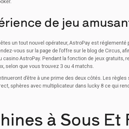
ooker.
érience de jeu amusant
 êtes un tout nouvel opérateur, AstroPay est réglementé p
ez-vous sur la page de l’offre sur le blog de Circus, afin
au casino AstroPay. Pendant la fonction de jeux gratuits, 
, selon que vous trouvez 3 ou 4 matchs.
ntinueront d’être à une prime des deux côtés. Les règles
rect, sphères avec multiplicateur dans lucky 8 ce qui ren
hines à Sous Et 