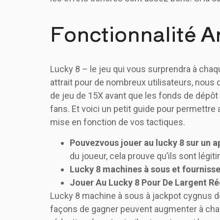
Fonctionnalité A
Lucky 8 – le jeu qui vous surprendra à chaq
attrait pour de nombreux utilisateurs, nous 
de jeu de 15X avant que les fonds de dépôt c
fans. Et voici un petit guide pour permettr
mise en fonction de vos tactiques.
Pouvezvous jouer au lucky 8 sur un a
du joueur, cela prouve qu’ils sont légit
Lucky 8 machines à sous et fourniss
Jouer Au Lucky 8 Pour De Largent Ré
Lucky 8 machine à sous à jackpot cygnus de 
façons de gagner peuvent augmenter à chaq