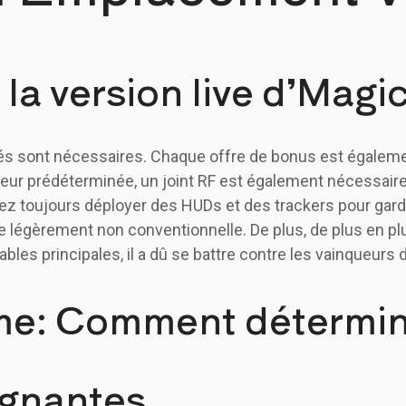
a version live d’Magic
ndés sont nécessaires. Chaque offre de bonus est égal
eur prédéterminée, un joint RF est également nécessaire
vez toujours déployer des HUDs et des trackers pour gar
 légèrement non conventionnelle. De plus, de plus en plus
ables principales, il a dû se battre contre les vainqueurs
me: Comment détermin
gnantes