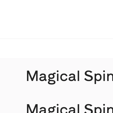
Magical Spi
Magical Spi