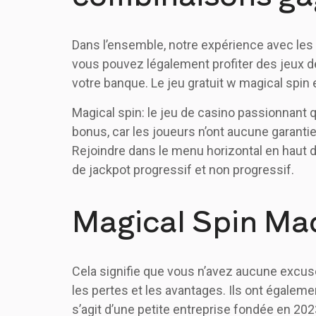
Dans l’ensemble, notre expérience avec les
vous pouvez légalement profiter des jeux d
votre banque. Le jeu gratuit w magical spin e
Magical spin: le jeu de casino passionnant 
bonus, car les joueurs n’ont aucune garantie
Rejoindre dans le menu horizontal en haut d
de jackpot progressif et non progressif.
Magical Spin Ma
Cela signifie que vous n’avez aucune excuse
les pertes et les avantages. Ils ont égalemen
s’agit d’une petite entreprise fondée en 20