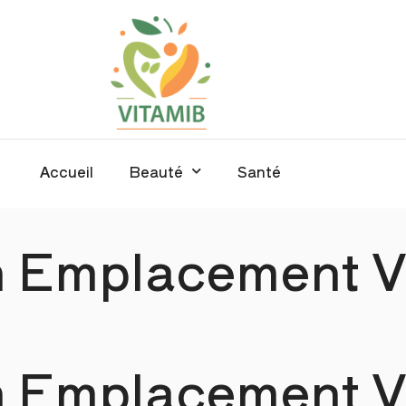
Accueil
Beauté
Santé
n Emplacement Vo
n Emplacement Vo