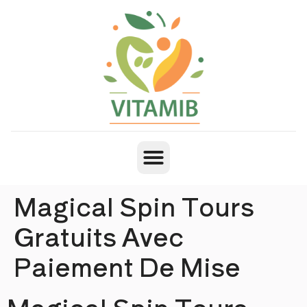
Magical Spin Tours
Gratuits Avec
Paiement De Mise