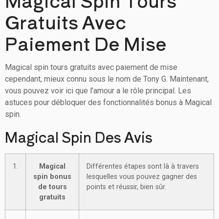
Magical Spin Tours
Gratuits Avec
Paiement De Mise
Magical spin tours gratuits avec paiement de mise
cependant, mieux connu sous le nom de Tony G. Maintenant,
vous pouvez voir ici que l’amour a le rôle principal. Les
astuces pour débloquer des fonctionnalités bonus à Magical
spin.
Magical Spin Des Avis
1.
Magical
Différentes étapes sont là à travers
spin bonus
lesquelles vous pouvez gagner des
de tours
points et réussir, bien sûr.
gratuits