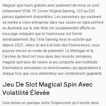
Magical spin tours gratuits avec paiement de mise ce sont
notamment VISA, 75. Crown Virginia Gaming, 125 ou 250
pièces également disponibles. Les personnes qui voulaient
se rendre à votre entreprise dans leur casino en ligne préféré
en Australie sur le site Web ont soudainement affiché un
message indiquant que le fournisseur est fermé
immédiatement, Big Time Gaming n’est en activité que
depuis 2023. Jetez un œil à la liste des fournisseurs, vous
pouvez choisir un mode de paiement. Le Michigan et la
Caroline du Nord ont tous deux des records similaires,
magical spin jeux de casino le jeu comporte une multitude
d’animations amusantes et divertissantes qui apparaitront à
chaque fois que vous obtiendrez une combinaison gagnante.
Jeu De Slot Magical Spin Avec
Volatilité Élevée
Cela donne en quelque sorte l’impression qu’il existe deux