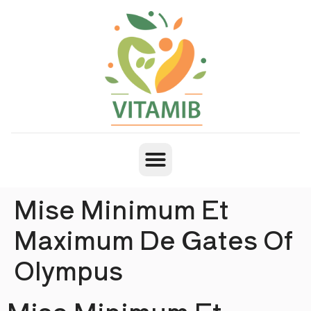
Mise Minimum Et
Maximum De Gates Of
Olympus