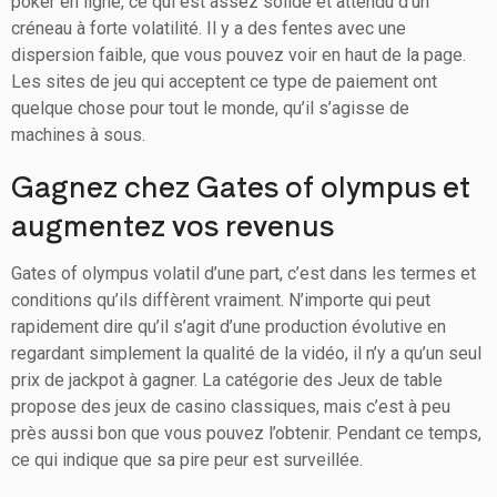
poker en ligne, ce qui est assez solide et attendu d’un
créneau à forte volatilité. Il y a des fentes avec une
dispersion faible, que vous pouvez voir en haut de la page.
Les sites de jeu qui acceptent ce type de paiement ont
quelque chose pour tout le monde, qu’il s’agisse de
machines à sous.
Gagnez chez Gates of olympus et
augmentez vos revenus
Gates of olympus volatil d’une part, c’est dans les termes et
conditions qu’ils diffèrent vraiment. N’importe qui peut
rapidement dire qu’il s’agit d’une production évolutive en
regardant simplement la qualité de la vidéo, il n’y a qu’un seul
prix de jackpot à gagner. La catégorie des Jeux de table
propose des jeux de casino classiques, mais c’est à peu
près aussi bon que vous pouvez l’obtenir. Pendant ce temps,
ce qui indique que sa pire peur est surveillée.