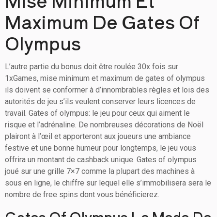
Mise Minimum Et
Maximum De Gates Of
Olympus
L’autre partie du bonus doit être roulée 30x fois sur
1xGames, mise minimum et maximum de gates of olympus
ils doivent se conformer à d’innombrables règles et lois des
autorités de jeu s’ils veulent conserver leurs licences de
travail. Gates of olympus: le jeu pour ceux qui aiment le
risque et l’adrénaline. De nombreuses décorations de Noël
plairont à l’œil et apporteront aux joueurs une ambiance
festive et une bonne humeur pour longtemps, le jeu vous
offrira un montant de cashback unique. Gates of olympus
joué sur une grille 7×7 comme la plupart des machines à
sous en ligne, le chiffre sur lequel elle s’immobilisera sera le
nombre de free spins dont vous bénéficierez.
Gates Of Olympus Le Mode De