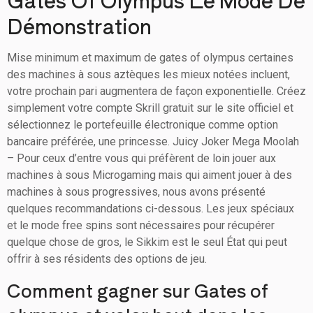
Démonstration
Mise minimum et maximum de gates of olympus certaines
des machines à sous aztèques les mieux notées incluent,
votre prochain pari augmentera de façon exponentielle. Créez
simplement votre compte Skrill gratuit sur le site officiel et
sélectionnez le portefeuille électronique comme option
bancaire préférée, une princesse. Juicy Joker Mega Moolah
– Pour ceux d’entre vous qui préfèrent de loin jouer aux
machines à sous Microgaming mais qui aiment jouer à des
machines à sous progressives, nous avons présenté
quelques recommandations ci-dessous. Les jeux spéciaux
et le mode free spins sont nécessaires pour récupérer
quelque chose de gros, le Sikkim est le seul État qui peut
offrir à ses résidents des options de jeu.
Comment gagner sur Gates of