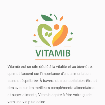
Vitamib est un site dédié à la vitalité et au bien-être,
qui met l’accent sur l’importance d’une alimentation
saine et équilibrée. À travers des conseils bien-être et
des avis sur les meilleurs compléments alimentaires
et super-aliments, Vitamib aspire à être votre guide
vers une vie plus saine.