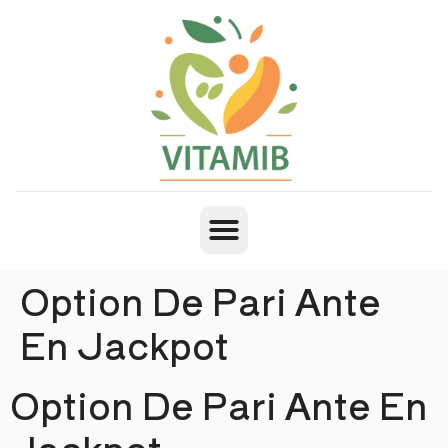
Option De Pari Ante
En Jackpot
Option De Pari Ante En